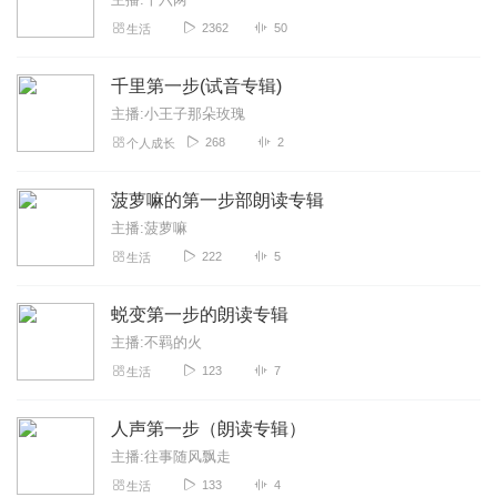
2362
50
生活
千里第一步(试音专辑)
主播:小王子那朵玫瑰
268
2
个人成长
菠萝嘛的第一步部朗读专辑
主播:菠萝嘛
222
5
生活
蜕变第一步的朗读专辑
主播:不羁的火
123
7
生活
人声第一步（朗读专辑）
主播:往事随风飘走
133
4
生活