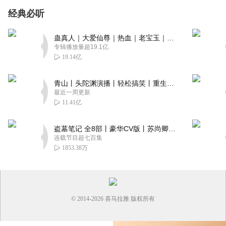
经典必听
蛊真人｜大爱仙尊｜热血｜老宝玉｜多人VIP免费有声剧
专辑播放量超19.1亿
19.14亿
青山丨头陀渊演播丨轻松搞笑丨重生穿越丨古代权谋丨VIP免费 | 多人有声剧
最近一周更新
11.41亿
盗墓笔记 全8部丨豪华CV版丨苏尚卿&边江 领衔 多人有声剧丨冠声文化丨南派三叔
连载节目超七百集
1853.38万
© 2014-
2026
喜马拉雅 版权所有