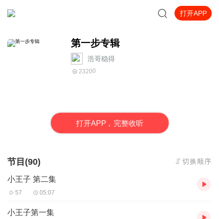
打开APP
第一步专辑
浩哥稳得
0
2320
打
开
A
P
P，完整收听
节目(90)
切换顺序
小王子 第二集
57
05:07
小王子第一集