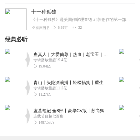
十一种孤独
《十一种孤独》是美国作家理查德·耶茨创作的第一部短篇小说集，出版于1962年，收集了作者在1951至1961年创作的11篇短篇小说。以冷峻的笔触描写了美国二战后...
6.89万
32
有声图书
经典必听
蛊真人｜大爱仙尊｜热血｜老宝玉｜多人VIP免费有声剧
专辑播放量超19.4亿
19.04亿
青山丨头陀渊演播丨轻松搞笑丨重生穿越丨古代权谋丨VIP免费 | 多人有声剧
专辑播放量超11.2亿
11.27亿
盗墓笔记 全8部丨豪华CV版丨苏尚卿&边江 领衔 多人有声剧丨冠声文化丨南派三叔
连载节目超七百集
1487.53万