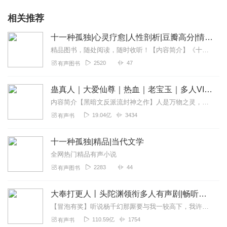
相关推荐
十一种孤独|心灵疗愈|人性剖析|豆瓣高分|情感共鸣
精品图书，随处阅读，随时收听！【内容简介】《十一种孤独》是理查德·耶茨的经典文学作品，通过11个短篇故事描绘了20世纪中叶美国普通人的孤独与疏离。专辑以有声书形...
2520
47
有声图书
蛊真人｜大爱仙尊｜热血｜老宝玉｜多人VIP免费有声剧
内容简介【黑暗文反派流封神之作】人是万物之灵，蛊是天地真精。一个穿越者不断重生的故事。一个养蛊、炼蛊、用蛊的奇特世界。配音组（男角色）老宝玉旁白...
19.04亿
3434
有声书
十一种孤独|精品|当代文学
全网热门精品有声小说
2283
44
有声图书
大奉打更人丨头陀渊领衔多人有声剧|畅听全集|王鹤棣、田曦薇主演影视剧原著|卖报小郎君
【冒泡有奖】听说杨千幻那厮要与我一较高下，我许七安要开始装叉了！快进入声音播放页戳下方输入框，冒个泡偷偷告诉我，我要用哪些诗词才能胜过他？说得好的，有赏！202...
110.59亿
1754
有声书