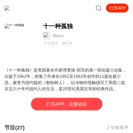
打开APP
十一种孤独
Beica
1.65万
574
《
十一种孤独
》是美国著名作家理查德·耶茨的第一部短篇小说集，
出版于1962年，收集了作者在1951至1961年创作的11篇短篇小
说，被誉为纽约版的《都柏林人》，
以冷峻的笔触描写了美国二战
后五六十年代纽约人的生活，是20世纪美国文学的经典作品。
打
开
A
P
P，完整收听
节目(27)
切换顺序