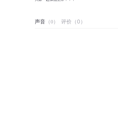
评价
（
0
）
声音
（
0
）