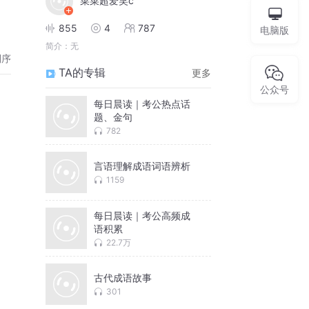
菜菜超爱笑c
855
4
787
电脑版
简介：
无
倒序
TA的专辑
更多
公众号
每日晨读｜考公热点话
题、金句
782
言语理解成语词语辨析
1159
每日晨读｜考公高频成
语积累
22.7万
古代成语故事
301