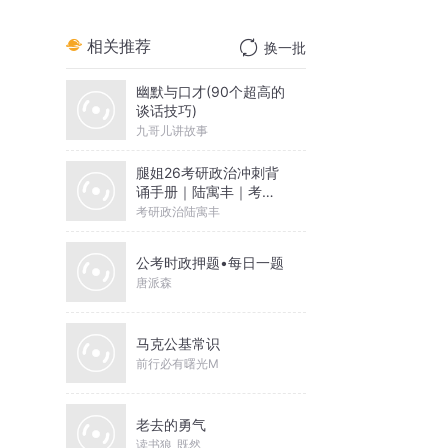
相关推荐
换一批
幽默与口才(90个超高的
谈话技巧)
九哥儿讲故事
腿姐26考研政治冲刺背
诵手册｜陆寓丰｜考点
带背
考研政治陆寓丰
公考时政押题•每日一题
唐派森
马克公基常识
前行必有曙光M
老去的勇气
读书狼_既然