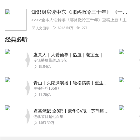
知识厨房读中东《耶路撒冷三千年》 《十字军的故事》《奥斯曼帝国与土耳其》人话解读 | 读懂巴以冲突、叙利亚
>>>>全本人话解读《耶路撒冷三千年》重磅上新！主讲人「知识厨房」全新解读，3次奔赴以色列，直击巴以冲突，他经历了什么？又会给我们带来什么？欢迎收听，参与抽奖！...
6248.54万
271
人文国学
经典必听
蛊真人｜大爱仙尊｜热血｜老宝玉｜多人VIP免费有声剧
专辑播放量超19.3亿
19.04亿
青山丨头陀渊演播丨轻松搞笑丨重生穿越丨古代权谋丨VIP免费 | 多人有声剧
主播粉丝1659万
11.26亿
盗墓笔记 全8部丨豪华CV版丨苏尚卿&边江 领衔 多人有声剧丨冠声文化丨南派三叔
连载节目超七百集
1463.30万