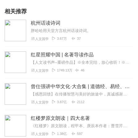
相关推荐
杭州话读诗词
胖哈哈用天堂方言杭州话读诗词。
3.67万
37
人文国学
红星照耀中国 | 名著导读作品
【人文读书声--重磅作品】※全本完结，放心收听！※八年级（上）语文教科书名著导读指定作品，同名有声书！※著名翻译家董乐山先生权威中文译本！※人民文学出版...
1749.13万
46
人文国学
曾仕强讲中华文化·大合集 | 道德经、易经、三国演义中的国学
【感恩回馈】在传播智慧与美好的旅途中，真诚感谢每一位伙伴的温暖陪伴与鼎力支持！欢迎曾仕强学堂粉丝听友们入群交流，更多新鲜玩法和福利活动等你！添加微信：zengf...
3.87亿
2112
人文国学
红楼梦原文朗读｜四大名著
《红楼梦》原文朗读，程甲本、庚辰本作者：曹雪芹，朗读：白云出岫、蓝色百合《红楼梦》程甲本和庚辰本是该书两大重要版本。程甲本由程伟元和高鹗于乾隆五十六年（1791...
1.38亿
597
人文国学