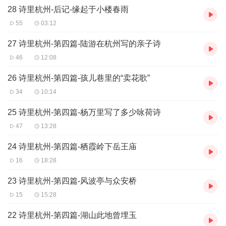
28 诗里杭州-后记-缘起于小楼春雨
然而，千万首诗词，也说不完一座杭州城；千万幅画卷，也临摹不
尽缕缕杭州韵。
55
03:12
江南忆，最忆是杭州。有人说，当你看懂杭州，你就看懂了半个江
南。
27 诗里杭州-第四篇-陆游在杭州写的亲子诗
46
12:08
26 诗里杭州-第四篇-孩儿巷里的“卖花歌”
34
10:14
25 诗里杭州-第四篇-杨万里写了多少咏荷诗
47
13:28
24 诗里杭州-第四篇-栖霞岭下岳王庙
16
18:28
23 诗里杭州-第四篇-风波亭与众安桥
15
15:28
22 诗里杭州-第四篇-湖山此地曾埋玉