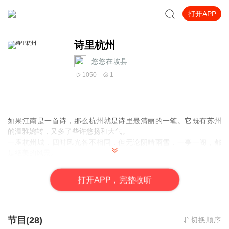
打开APP
诗里杭州
悠悠在坡县
1050
1
如果江南是一首诗，那么杭州就是诗里最清丽的一笔。它既有苏州
的温雅婉转，又多了些许悠扬和大气。
一座杭州城，四时风光各不相同，但无论阴晴雨雪，一亭一阁，都
是绝美的风景。
西湖水边，西施曾驻足；西泠桥畔，留下苏小小的惊鸿一面。
青石板上，有绵绵细雨飘落写下的诗行；林荫路上，有习习微风拂
打
开
A
P
P，完整收听
过留下的词章。柳条疏疏，桃花掩映，湖水沉沉。乘一叶小舟，便
能听见岸上小巷里卖花少女隐约传来的清甜的叫卖声……
千百年来，多少文人墨客在杭州流连，沉醉于这一湖一城：白居
节目(28)
切换顺序
易，苏轼，林逋，姜夔……许多古诗词中藏有杭州故事。