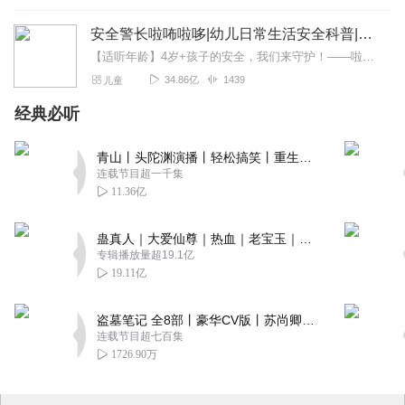
安全警长啦咘啦哆|幼儿日常生活安全科普|宝宝巴士
【适听年龄】4岁+孩子的安全，我们来守护！——啦咘啦哆警长宣孩子天生爱冒险，好奇心爆棚！不是在大马路上比赛跑，就是踩着椅子上下跳，怎样才能保护孩子平安长大？听...
34.86亿
1439
儿童
经典必听
青山丨头陀渊演播丨轻松搞笑丨重生穿越丨古代权谋丨VIP免费 | 多人有声剧
连载节目超一千集
11.36亿
蛊真人｜大爱仙尊｜热血｜老宝玉｜多人VIP免费有声剧
专辑播放量超19.1亿
19.11亿
盗墓笔记 全8部丨豪华CV版丨苏尚卿&边江 领衔 多人有声剧丨冠声文化丨南派三叔
连载节目超七百集
1726.90万