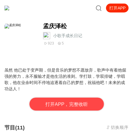
打开APP
孟庆泽松
小歌手成长日记
923
5
虽然 他已处于变声期，但是音乐的梦想不愿放弃，歌声中有着他倔
强的努力，永不服输才是他生活的准则。学打鼓，学双排键，学唱
歌，他在业余时间不停地追逐着自己的梦想，祝福他吧！未来的成
功达人！
打
开
A
P
P，完整收听
节目(11)
切换顺序