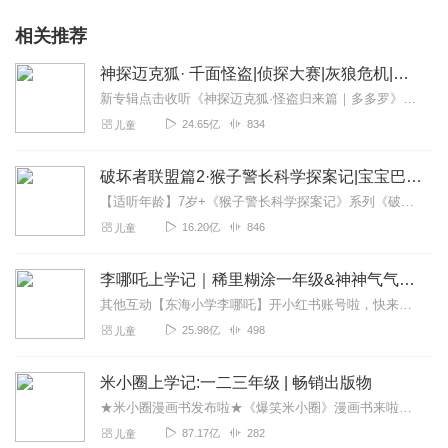
相关推荐
神探迈克狐· 千面怪盗|侦探大赛|灰狼危机|多多罗
新专辑点击收听《神探迈克狐·怪盗归来篇｜多多罗》！！！>>>点击进入主播橱窗购买《神探迈克狐》系列图书吧!<<<多多罗故事【点击前往】收听多多罗其他好玩有趣的故...
24.65亿
834
儿童
破坏者联盟篇2·猴子警长科学探案记|宝宝巴士故事
【适听年龄】7岁+《猴子警长科学探案记》系列《破坏者联盟篇1·猴子警长科学探案记》>>>《破坏者联盟篇2·猴子警长科学探案记》>>>《破坏者联盟篇3·猴子警长科...
16.20亿
846
儿童
李哪吒上学记｜稀里糊涂一年级&神神气气二年级
其他互动【东海小学李哪吒】开小红书账号啦，快来关注和李哪吒成为好朋友！有机会免费领儿童会员、官方周边！【点击加入】东海小学广播站圈子，更多互动！李哪吒全新冒险番...
25.98亿
498
儿童
米小圈上学记:一二三年级 | 畅销出版物
★米小圈漫画书发布啦★《爆笑米小圈》漫画书来啦《米小圈上学记》一二三年级正版广播剧！《米小圈上学记》系列是儿童作家北猫最新创作的儿童小说系列，作品诙谐幽默、好...
87.17亿
282
儿童