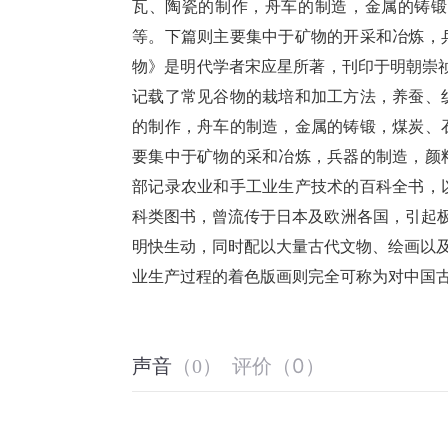
瓦、陶瓷的制作，舟车的制造，金属的铸锻
等。下篇则主要集中于矿物的开采和冶炼，
物》是明代学者宋应星所著，刊印于明朝崇祯
记载了常见谷物的栽培和加工方法，养蚕、
的制作，舟车的制造，金属的铸锻，煤炭、
要集中于矿物的采和冶炼，兵器的制造，颜
部记录农业和手工业生产技术的百科全书，
科类图书，曾流传于日本及欧洲各国，引起极
明快生动，同时配以大量古代文物、绘画以及
业生产过程的着色版画则完全可称为对中国
评价
（
0
）
声音
（
0
）