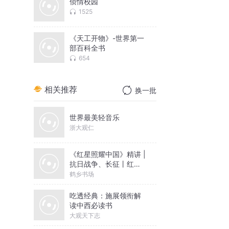
侦情校园
1525
《天工开物》-世界第一
部百科全书
654
相关推荐
换一批
世界最美轻音乐
浙大观仁
《红星照耀中国》精讲 |
抗日战争、长征丨红色
文化
鹤乡书场
吃透经典：施展领衔解
读中西必读书
大观天下志