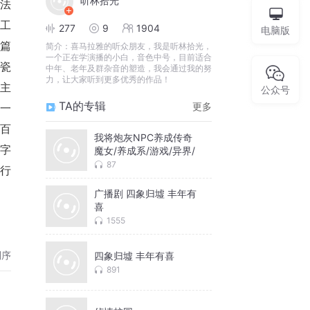
听林拾光
法
工
277
9
1904
电脑版
上篇
简介：
喜马拉雅的听众朋友，我是听林拾光，
一个正在学演播的小白，音色中号，目前适合
瓷
中年、老年及群杂音的塑造，我会通过我的努
力，让大家听到更多优秀的作品！
主
公众号
TA的专辑
更多
一
百
我将炮灰NPC养成传奇
文字
魔女/养成系/游戏/异界/
87
各行
广播剧 四象归墟 丰年有
喜
1555
倒序
四象归墟 丰年有喜
891