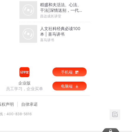
稻盛和夫活法、心法、
干法|深情送别，一代商
哲宗师
昌达成长讲堂
人文社科经典必读100
本 | 喜马讲书
喜马讲书
手机端
企业版
电脑端
员工学习，企业买单
版权声明
自律承诺
：400-838-5616