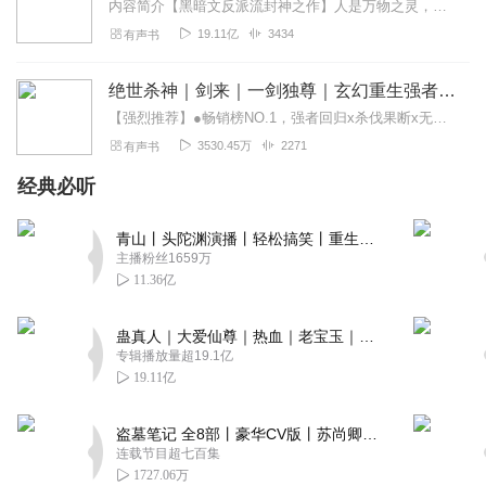
内容简介【黑暗文反派流封神之作】人是万物之灵，蛊是天地真精。一个穿越者不断重生的故事。一个养蛊、炼蛊、用蛊的奇特世界。配音组（男角色）老宝玉旁白...
19.11亿
3434
有声书
绝世杀神｜剑来｜一剑独尊｜玄幻重生强者｜废柴逆袭
【强烈推荐】●畅销榜NO.1，强者回归x杀伐果断x无敌流●东方玄幻口碑爆表之作，热血撩心，强势来袭！●求订阅&五星好评&月票，会不定时掉落爆更惊喜哦！【内容简介...
3530.45万
2271
有声书
经典必听
青山丨头陀渊演播丨轻松搞笑丨重生穿越丨古代权谋丨VIP免费 | 多人有声剧
主播粉丝1659万
11.36亿
蛊真人｜大爱仙尊｜热血｜老宝玉｜多人VIP免费有声剧
专辑播放量超19.1亿
19.11亿
盗墓笔记 全8部丨豪华CV版丨苏尚卿&边江 领衔 多人有声剧丨冠声文化丨南派三叔
连载节目超七百集
1727.06万