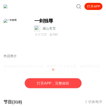
打开APP
一剑独尊
澜山煮雪
2.71万
590
作品简介
风倾述创作的这部玄幻小说，聚焦于一个天道失衡、神道受阻的世
界。主角不甘受命运摆弄，毅然背弃神道，执剑闯入魔道，在万相
红尘中书写属于自己的传奇。
打
开
A
P
P，完整收听
纵使历经数次轮回，他背命搏天的决心从未动摇，赤诚本心始终未
改，一心要踏仙成魔、弃神为尊。全书情节跌宕起伏，冲突张力十
足，堪称一部引人入胜的玄幻佳作。
节目(318)
切换顺序