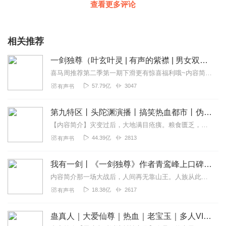
查看更多评论
相关推荐
一剑独尊（叶玄叶灵 | 有声的紫襟 | 男女双播）|北剑江湖
喜马周推荐第二季第一期下滑更有惊喜福利哦~内容简介天生道体、双重灵根，本是天才少年却被神秘人偷袭，破了丹田！意外间闯入界狱塔，重修剑道。诸天神佛仙，不过...
57.79亿
3047
有声书
第九特区丨头陀渊演播丨搞笑热血都市丨伪戒丨VIP免费多人有声剧
【内容简介】灾变过后，大地满目疮痍。粮食匮乏，资源紧俏，局势混乱……一位从待规划区杀出来的青年，背对着漫天黄沙，孤身来到九区谋生，却不曾想偶然结识三五好友，一念...
44.39亿
2813
有声书
我有一剑丨《一剑独尊》作者青鸾峰上口碑新作丨有声的紫襟领衔多人有声剧
内容简介那一场大战后，人间再无靠山王。人族从此没落，大道崩塌，无数强者长眠大地。直到三千万年后。声音出演有声的紫襟：旁白/叶观冬菱扇_长安幻月饰青儿...
18.38亿
2617
有声书
蛊真人｜大爱仙尊｜热血｜老宝玉｜多人VIP免费有声剧