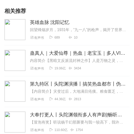
相关推荐
英雄血脉 沈阳记忆
回望烽烟岁月，1931年，“九一八”的枪声，揭开了世界反法西斯战争的序章。沈阳----英雄之城，承载着特殊的使命与抗争，深植着英勇与坚韧。回溯历史，探寻沈阳抗战...
689
10
有声书
蛊真人｜大爱仙尊｜热血｜老宝玉｜多人VIP免费有声剧
内容简介【黑暗文反派流封神之作】人是万物之灵，蛊是天地真精。一个穿越者不断重生的故事。一个养蛊、炼蛊、用蛊的奇特世界。配音组（男角色）老宝玉旁白...
19.06亿
3434
有声书
第九特区丨头陀渊演播丨搞笑热血都市丨伪戒丨VIP免费多人有声剧
【内容简介】灾变过后，大地满目疮痍。粮食匮乏，资源紧俏，局势混乱……一位从待规划区杀出来的青年，背对着漫天黄沙，孤身来到九区谋生，却不曾想偶然结识三五好友，一念...
44.36亿
2813
有声书
大奉打更人丨头陀渊领衔多人有声剧|畅听全集|王鹤棣、田曦薇主演影视剧原著|卖报小郎君
【冒泡有奖】听说杨千幻那厮要与我一较高下，我许七安要开始装叉了！快进入声音播放页戳下方输入框，冒个泡偷偷告诉我，我要用哪些诗词才能胜过他？说得好的，有赏！202...
110.60亿
1754
有声书