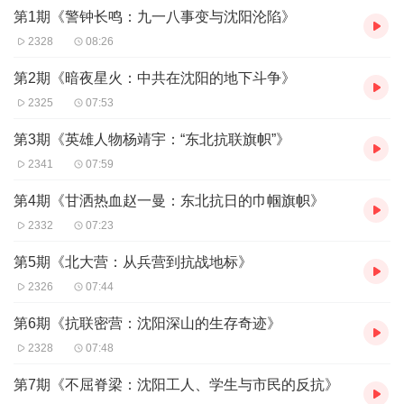
第1期《警钟长鸣：九一八事变与沈阳沦陷》
2328
08:26
第2期《暗夜星火：中共在沈阳的地下斗争》
2325
07:53
第3期《英雄人物杨靖宇：“东北抗联旗帜”》
2341
07:59
第4期《甘洒热血赵一曼：东北抗日的巾帼旗帜》
2332
07:23
第5期《北大营：从兵营到抗战地标》
2326
07:44
第6期《抗联密营：沈阳深山的生存奇迹》
2328
07:48
第7期《不屈脊梁：沈阳工人、学生与市民的反抗》