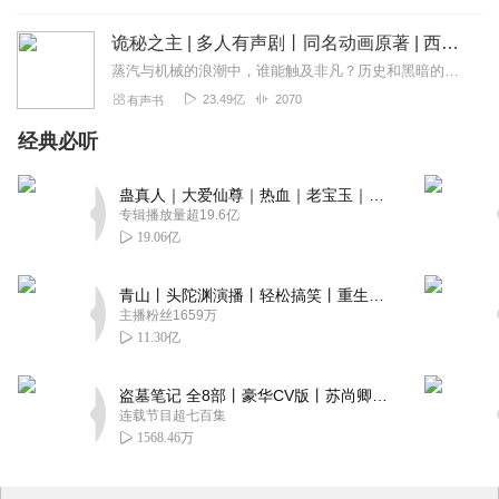
诡秘之主 | 多人有声剧丨同名动画原著 | 西幻克苏鲁 | 乌贼作品
蒸汽与机械的浪潮中，谁能触及非凡？历史和黑暗的迷雾里，又是谁在耳语？我从诡秘中醒来，睁眼看见这个世界：枪械，大炮，巨舰，飞空艇，差分机；魔药，占卜，诅咒，倒吊人...
23.49亿
2070
有声书
经典必听
蛊真人｜大爱仙尊｜热血｜老宝玉｜多人VIP免费有声剧
专辑播放量超19.6亿
19.06亿
青山丨头陀渊演播丨轻松搞笑丨重生穿越丨古代权谋丨VIP免费 | 多人有声剧
主播粉丝1659万
11.30亿
盗墓笔记 全8部丨豪华CV版丨苏尚卿&边江 领衔 多人有声剧丨冠声文化丨南派三叔
连载节目超七百集
1568.46万