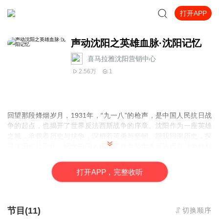
打开APP
声动沈阳之英雄血脉·沈阳记忆
喜马拉雅沈阳营销中心
2.56万
1
回望那段烽烟岁月，1931年，“九一八”的枪声，是中国人民抗日战
争的起点，也揭开了世界反法西斯战争的序章。沈阳作为一座英雄
之城，承载着历史与抗争，深植着英勇与坚韧。跟我回溯历史，探
寻沈阳抗战记忆，纪念中国人民抗日战争暨世界反法西斯战争胜利
80周年。欢迎收听由沈阳市委网信办带来的声动沈阳之《英雄血脉·
沈阳记忆》。
打
开
A
P
P，完整收听
节目(11)
切换顺序