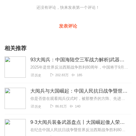
相，都凝结着科研人员的心血。聆听这个专辑，带你重温新中国阅
还没有评论，快来发表第一个评论！
兵史上的震撼瞬间，读懂每一次盛典背后的家国情怀。
发表评论
相关推荐
93大阅兵：中国海陆空三军战力解析|武器装备
2025年是世界反法西斯战争胜利80周年，中国将于9月3日举行盛大的阅兵仪式。本专辑将带您从专业角度，来分析共和国海陆空三军的最新装备武器，回顾中国军队的成长历...
202.83万
185
历史
大阅兵与大国崛起：中国人民抗日战争暨世界反法西斯战争胜利80周年特别纪念
你是否曾在观看阅兵仪式时，被那整齐的方阵、先进的装备所震撼？是否好奇这些阅兵仪式如何反映一个国家的发展与进步？在接下来的一系列节目中，我们将带你深入探索阅兵背后...
86.81万
140
历史
9·3大阅兵装备武器盘点丨大国崛起傲人荣光丨纪念抗日战争胜利80周年丨大国博弈丨军事历史、战争史
在纪念中国人民抗日战争暨世界反法西斯战争胜利80周年之际，本书以9・3阅兵为切入点，深度盘点中国装备武器，回溯军事历史长河，彰显大国博弈硬实力。专辑中不...