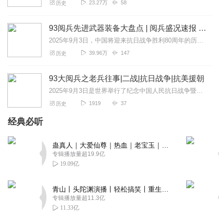
23.27万
58
历史
93阅兵先进武器装备大盘点 | 阅兵盛况速报 | 纪念抗日战争胜利80周年大阅兵
2025年9月3日，中国将迎来抗日战争胜利80周年的历史性时刻。这一天，首都北京将成为世界瞩目的焦点——一场承载历史荣光与新时代强军使命的盛大阅兵式即将拉开帷幕...
39.96万
147
历史
93大阅兵之老兵往事|二战|抗日战争|抗美援朝
2025年9月3日是世界举行了纪念中国人民抗日战争暨世界反法西斯战争胜利80周年大会，这场必将成为世界上最伟大一次阅兵。而此次阅兵考虑到抗战老兵由于年纪过大而无...
1919
37
历史
经典必听
蛊真人｜大爱仙尊｜热血｜老宝玉｜多人VIP免费有声剧
专辑播放量超19.9亿
19.09亿
青山丨头陀渊演播丨轻松搞笑丨重生穿越丨古代权谋丨VIP免费 | 多人有声剧
专辑播放量超11.3亿
11.33亿