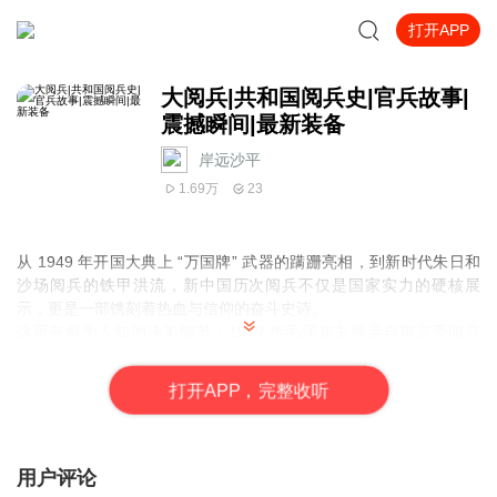
打开APP
大阅兵|共和国阅兵史|官兵故事|
震撼瞬间|最新装备
岸远沙平_
1.69万
23
从 1949 年开国大典上 “万国牌” 武器的蹒跚亮相，到新时代朱日和
沙场阅兵的铁甲洪流，新中国历次阅兵不仅是国家实力的硬核展
示，更是一部镌刻着热血与信仰的奋斗史诗。
这里有鲜为人知的决策细节：1949 年毛泽东主席亲自审定受阅方
案，深夜修改游行标语；1984 年邓小平力主展示战略导弹，打破西
方 “中国无核威慑” 的质疑。有装备逆袭的壮阔征程：从 1959 年首
打
开
A
P
P，完整收听
辆国产坦克 “争分夺秒” 赶工出厂，到 2019 年东风 - 41 洲际导弹首
次亮相背后的十年攻关。
更有受阅官兵的铁血故事：1999 年阅兵队员为练 “眼神杀气” 盯着太
阳纹丝不动，2015 年抗战胜利阅兵老兵方阵背后跨越半个世纪的等
用户评论
待。每一次正步踏响，都呼应着亿万群众的欢呼；每一件装备亮