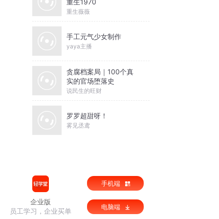
重生1970
重生薇薇
手工元气少女制作
yaya主播
贪腐档案局｜100个真
实的官场堕落史
说民生的旺财
罗罗超甜呀！
雾见丞鸢
手机端
企业版
电脑端
员工学习，企业买单