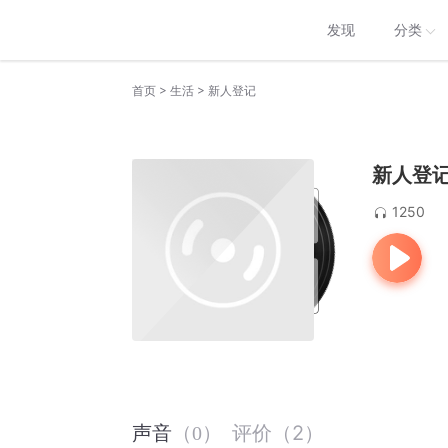
发现
分类
>
>
首页
生活
新人登记
新人登
1250
评价
（
2
）
声音
（
0
）