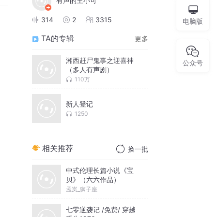
有声的王小可
314
2
3315
电脑版
TA的专辑
更多
湘西赶尸鬼事之迎喜神
公众号
（多人有声剧）
110万
新人登记
1250
相关推荐
换一批
中式伦理长篇小说《宝
贝》（六六作品）
孟岚_狮子座
七零逆袭记 /免费/ 穿越