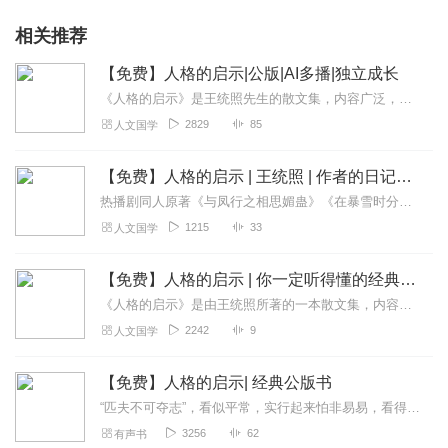
相关推荐
【免费】人格的启示|公版|AI多播|独立成长
《人格的启示》是王统照先生的散文集，内容广泛，涵盖了妇女参政、妇女解放、婚姻生活、国际政治、教育改革、社会改革、文学创作等多个领域，还包括作者的读书日记和随笔等...
2829
85
人文国学
【免费】人格的启示 | 王统照 | 作者的日记随笔
热播剧同人原著《与凤行之相思媚蛊》《在暴雪时分之玄门娇》《神隐都市篇》《一听命中》《东方月初与涂山红红》经典文学《骆驼祥子》《城南旧事》《人格的启示》是一本散文...
1215
33
人文国学
【免费】人格的启示 | 你一定听得懂的经典公版书
《人格的启示》是由王统照所著的一本散文集，内容丰富，涉及了妇女参政、妇女解放、婚姻生活、国际政治、教育改革、社会改革、文学创作、文学刊物、游记、绘画、戏剧等多方...
2242
9
人文国学
【免费】人格的启示| 经典公版书
“匹夫不可夺志”，看似平常，实行起来怕非易易，看得明，想得透，还要把得稳。荣、辱、毁、誉，一切皆不理会，自己信得过，虽“石烂、海枯”，我行我是，这不是个性极强，...
3256
62
有声书