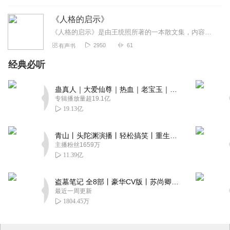
《人格的启示》
《人格的启示》是由王统照所著的一本散文集，内容丰富，涉及了妇女参政、妇女解放、婚姻生活、国际政治、教育改革、社会改革、文学创作、文学刊物、游记、绘画、戏剧等多方...
2950
61
有声书
经典必听
蛊真人｜大爱仙尊｜热血｜老宝玉｜多人VIP免费有声剧
专辑播放量超19.1亿
19.13亿
青山丨头陀渊演播丨轻松搞笑丨重生穿越丨古代权谋丨VIP免费 | 多人有声剧
主播粉丝1659万
11.39亿
盗墓笔记 全8部丨豪华CV版丨苏尚卿&边江 领衔 多人有声剧丨冠声文化丨南派三叔
最近一周更新
1804.45万