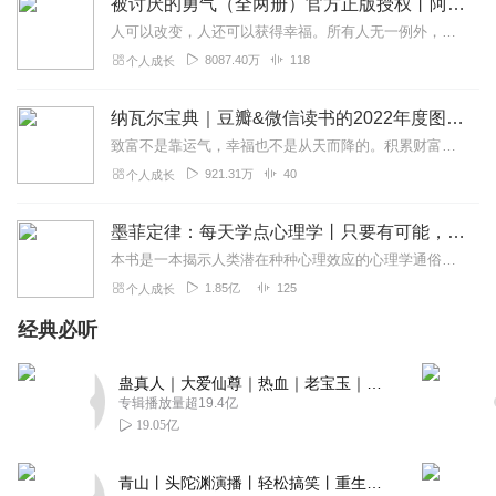
被讨厌的勇气（全两册）官方正版授权丨阿德勒心理学畅销经典｜幸福的勇气
人可以改变，人还可以获得幸福。所有人无一例外，都能如此。——阿德勒心理学一名深陷自卑、无能与不幸福的青年，听到了一名哲人主张的“世界无比单纯，人人都能幸福”便来...
8087.40万
118
个人成长
纳瓦尔宝典｜豆瓣&微信读书的2022年度图书|从白手起家到财务自由
致富不是靠运气，幸福也不是从天而降的。积累财富和幸福生活是我们可以学习的技能。这本书收集整理了硅谷投资人纳瓦尔在过去十年里通过推特、播客和采访等方式分享的人生智...
921.31万
40
个人成长
墨菲定律：每天学点心理学丨只要有可能，就一定会发生
本书是一本揭示人类潜在种种心理效应的心理学通俗读物，其中最有代表性的即“墨菲定律”。与此同时，从自我认知、经济管理等方面入手，作者引出了数十条对现代人工作和生活...
1.85亿
125
个人成长
经典必听
蛊真人｜大爱仙尊｜热血｜老宝玉｜多人VIP免费有声剧
专辑播放量超19.4亿
19.05亿
青山丨头陀渊演播丨轻松搞笑丨重生穿越丨古代权谋丨VIP免费 | 多人有声剧