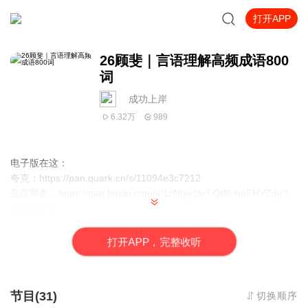
打开APP
26顾斐｜言语理解高频成语800
词
_成功上岸_
6.32万
989
电子版在这：
夸克：https://pan.quark.cn/s/11094e3c7212
百度网盘：https://pan.baidu.com/s/1zNbjy3lu7iQff0AmFHYZdg?
pwd=1n75
每天磨耳朵，祝大家轻松上岸！
打
开
A
P
P，完整收听
节目(31)
切换顺序