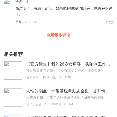
冷希_c4
简洁明了，有助于记忆。如果能把800词加载完，就再好不过
了。
回复
2025-12-01
0
查看更多评论
相关推荐
【官方续集】我的26岁女房客丨头陀渊工作室丨海岛孤帆丨超级大坦克科比著丨爆笑都市
官方续集正在更新中《我的26岁女房客之海岛孤帆》作者：超级大坦克科比剧情梗概：简微出国后，昭阳自我放逐，漫无目的的生活，终日酗酒消沉。他意外与乐瑶重逢，两人因...
7.41亿
1119
有声书
人性的弱点丨卡耐基经典励志全集：提升情商和沟通技巧
本套系专辑，汇集了人际关系学大师卡耐基的思想励志精华，收录《人性的弱点》《人性的优点》《语言的突破》《美好的人生》《快乐的人生》等所有经典！是卡耐基的经典合辑，...
1870.81万
344
个人成长