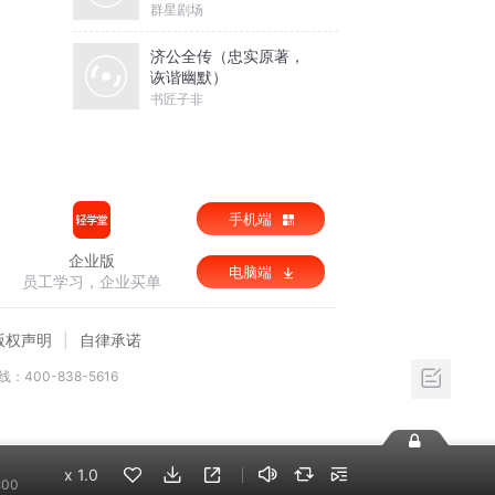
星故事|喜马拉雅官方出
群星剧场
品|演播骆驼
济公全传（忠实原著，
诙谐幽默）
书匠子非
手机端
企业版
电脑端
员工学习，企业买单
版权声明
自律承诺
：400-838-5616
x
1.0
:00