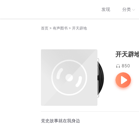
发现
分类
>
>
首页
有声图书
开天辟地
开天辟
850
党史故事就在我身边