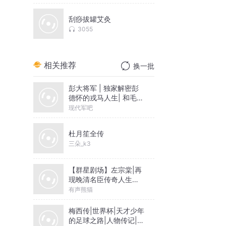
刮痧拔罐艾灸
3055
相关推荐
换一批
彭大将军 | 独家解密彭
德怀的戎马人生| 和毛泽
东的真实关系
现代军吧
杜月笙全传
三朵_k3
【群星剧场】左宗棠|再
现晚清名臣传奇人生，
政治军事智慧|有声熊猫
有声熊猫
演播
梅西传|世界杯|天才少年
的足球之路|人物传记|球