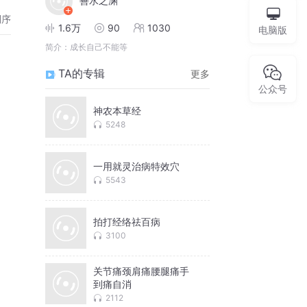
善水之渊
倒序
1.6万
90
1030
电脑版
简介：
成长自己不能等
TA的专辑
更多
公众号
神农本草经
5248
一用就灵治病特效穴
5543
拍打经络祛百病
3100
关节痛颈肩痛腰腿痛手
到痛自消
2112