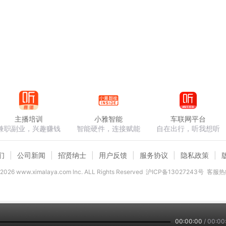
主播培训
小雅智能
车联网平台
兼职副业，兴趣赚钱
智能硬件，连接赋能
自在出行，听我想听
们
公司新闻
招贤纳士
用户反馈
服务协议
隐私政策
2026
www.ximalaya.com lnc. ALL Rights Reserved
沪ICP备13027243号
客服热线
00:00:00
/
00:00