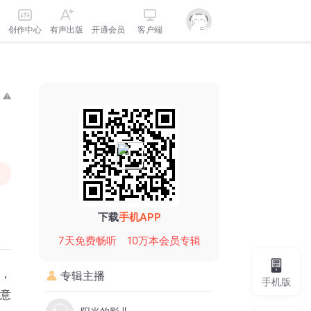
创作中心
有声出版
开通会员
客户端
下载
手机APP
7天免费畅听
10万本会员专辑
，
专辑主播
手机版
意