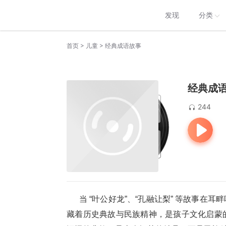
发现
分类
>
>
首页
儿童
经典成语故事
经典成
244
      当
 “
叶公好龙
”
、
“
孔融让梨
” 
等故事在耳畔
藏着历史典故与民族精神，是孩子文化启蒙