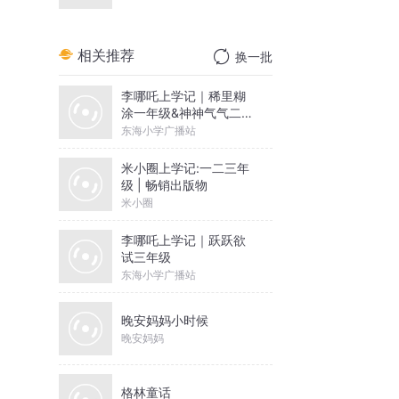
相关推荐
换一批
李哪吒上学记｜稀里糊
涂一年级&神神气气二年
级
东海小学广播站
米小圈上学记:一二三年
级 | 畅销出版物
米小圈
李哪吒上学记｜跃跃欲
试三年级
东海小学广播站
晚安妈妈小时候
晚安妈妈
格林童话