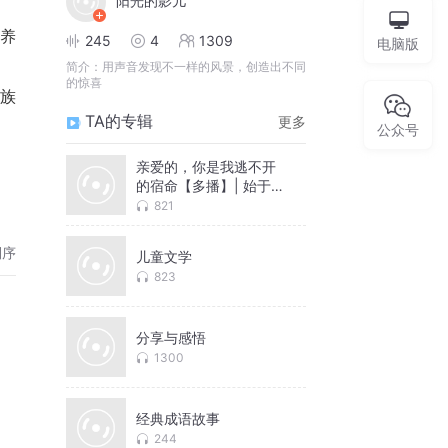
阳光的影儿
神养
245
4
1309
电脑版
简介：
用声音发现不一样的风景，创造出不同
的惊喜
民族
TA的专辑
更多
公众号
亲爱的，你是我逃不开
的宿命【多播】| 始于校
园的青春虐恋
821
倒序
儿童文学
823
分享与感悟
1300
经典成语故事
244