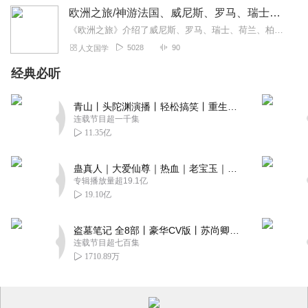
欧洲之旅/神游法国、威尼斯、罗马、瑞士、荷兰、柏林
《欧洲之旅》介绍了威尼斯、罗马、瑞士、荷兰、柏林等。
5028
90
人文国学
经典必听
青山丨头陀渊演播丨轻松搞笑丨重生穿越丨古代权谋丨VIP免费 | 多人有声剧
连载节目超一千集
11.35亿
蛊真人｜大爱仙尊｜热血｜老宝玉｜多人VIP免费有声剧
专辑播放量超19.1亿
19.10亿
盗墓笔记 全8部丨豪华CV版丨苏尚卿&边江 领衔 多人有声剧丨冠声文化丨南派三叔
连载节目超七百集
1710.89万