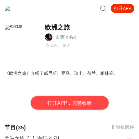
打开APP
欧洲之旅
奇遇读书会
1246
8
《欧洲之旅》介绍了威尼斯、罗马、瑞士、荷兰、柏林等。
打
开
A
P
P，完整收听
节目(35)
切换顺序
欧洲之旅【1】海行杂记1