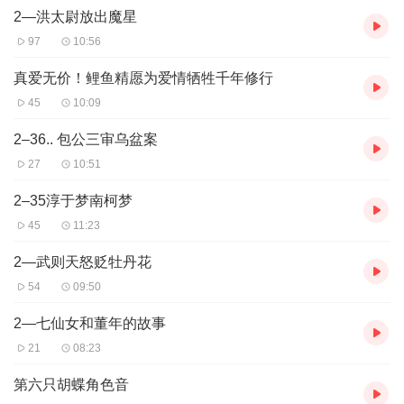
到底有什么神奇之处呢？怕不是骗我们呢吧？”
2—洪太尉放出魔星
菩萨解释道：“这是一面宝镜， 一能照见人心的善恶，二能照出 过
97
10:56
去的一切。就凭这两点就值一千两银子。”
有一个人不相信，就问：“我不信，如果真是这样，能否让我照 来试
真爱无价！鲤鱼精愿为爱情牺牲千年修行
一试？ ”
45
10:09
菩萨说道：“当然可以， 但是借我的镜子照一次，要付三文钱。”
那个人一听，觉得更新鲜了，三文钱也不贵，就当买个新鲜。 想到
2–36.. 包公三审乌盆案
这里，那个人马上掏出三文钱递给菩萨。菩萨一边将宝镜交给 他，
27
10:51
一边说：“照我的镜子时一定要专心致志，才能看到神奇之处。” 那
人点点头，捧过镜子专心地看了起来。
2–35淳于梦南柯梦
大约一袋烟的时间，那个人果真从镜子中看见了一幅幅画面， 都是
45
11:23
自己以前的所作所为。最后，他看见自己死后坠入畜生道， 来 生投
胎为一条母狗。看完这一切，这个人非常惊骇，吓得脸都白了。 围
2—武则天怒贬牡丹花
观的那些人觉得很惊异，因为他们什么也没有看见。
观音菩萨从那人手中取回镜子， 问道：“三文钱照一次这镜子， 值
54
09:50
得吗？”
2—七仙女和董年的故事
那人已经吓得面如土色， 连声说：“值得！值得！”
周围的人听他这么一说，都纷纷要照镜子，想知道是怎么回事。
21
08:23
第六只胡蝶角色音