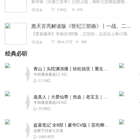
新专辑《大唐三百年》已经上线，来听七言细说唐朝三百年历史吧。点击即可跳转收听。【精读中国历史】立足正史，现代阐释。溯本清源，守正创新。比小说还精彩的正说中国历...
3.40亿
970
历史
惠天言亮解读版《世纪三部曲》丨一战、二战、冷战
【更新频率】专辑共380集，已完结，点击右上角订阅按钮，VIP免费听！【社群福利】2024熊猫君听书社群全新升级，欢迎熊猫君的粉丝听友们入群交流，更多新鲜玩法和...
3814.27万
380
历史
经典必听
青山丨头陀渊演播丨轻松搞笑丨重生穿越丨古代权谋丨VIP免费 | 多人有声剧
专辑播放量超11.3亿
11.34亿
蛊真人｜大爱仙尊｜热血｜老宝玉｜多人VIP免费有声剧
专辑播放量超19.9亿
19.09亿
盗墓笔记 全8部丨豪华CV版丨苏尚卿&边江 领衔 多人有声剧丨冠声文化丨南派三叔
连载节目超七百集
1680.49万