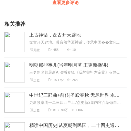
查看更多评论
相关推荐
上古神话，盘古开天辟地
盘古开天辟地。暖音颂华夏神话，传承中国��文化瑰宝，让我中国��孩子����们成为一束光快乐�学习成长书籍信息:盘古用自己的身躯，为人类开劈了天地，提供了我们生...
455
10
儿童
明朝那些事儿(当年明月著 王更新播讲)
王更新老师最新AI演播专辑《我的曾祖左宗棠》火热更新中！从曾孙视角看帝国脊梁左宗棠的B面人生！【大咖推荐】明月的写作不仅笔锋活泼幽默，而且加进了自己的感悟，这就...
15.17亿
268
历史
中世纪三部曲+前传|圣殿春秋 无尽世界 永恒火焰 暗夜与黎明|惠天言亮解读版
更新频率周一二三四五早上7点更新2集内容介绍做自己喜欢的事，直到世界为你改变。言亮、惠天，为你解读世界级畅销IP--肯·福莱特《中世纪三部曲》+前传《暗夜与...
8155.90万
1106
历史
精读中国历史|从夏朝到民国，二十四史通史解析，中华上下五千年