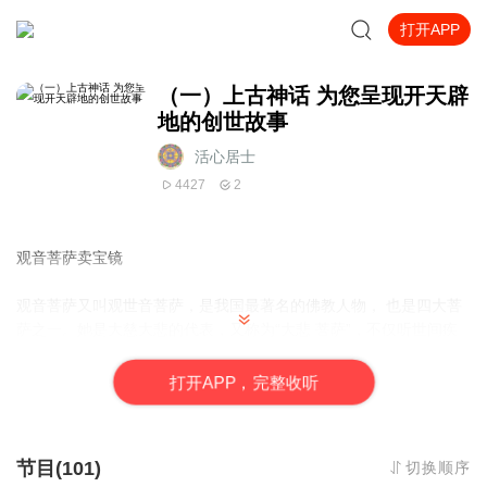
打开APP
（一）上古神话 为您呈现开天辟
地的创世故事
活心居士
4427
2
观音菩萨卖宝镜
观音菩萨又叫观世音菩萨，是我国最著名的佛教人物， 也是四大菩
萨之一。她是大慈大悲的代表，又称为“大悲 菩萨”，不仅听世间疾
苦，救苦救难，还会幻化成各种各样 的形象普度众生。
传说有一天，观音菩萨就化作一个村妇的模样，手拿一面青铜 宝
打
开
A
P
P，完整收听
镜， 在洛阳街头叫卖。街上有不少人上前询问宝镜的价格，菩萨
说：“我的镜子是稀世珍宝，要卖一千两银子， 少一文也不卖。”
听到夫人这样说，勾起了很多人的好奇心，围观的人更是里三 层、
节目(101)
切换顺序
外三层。这时， 有人大声问道：“你说这个镜子是稀世珍宝，那 它