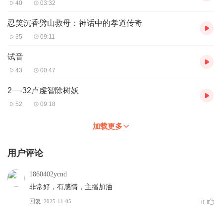
就这样，集市上排起了长队。先后共有 3000 人照了镜子。照过之
40
03:32
后， 大部分人不是面露惊恐之色，就是愁眉苦脸，只有很少的人兴
高采 烈。
忍笑沉香劈山救母：神话中的孝道传奇
等到这 3000 个人都照完了镜子，天已经黑了。村妇将宝镜放回 匣
35
09:11
子中，突然一道红光闪过，那妇人已经不见了，云头上站着的， 正
是观音菩萨。众人这才明白，原来是观音菩萨下凡，来点化世人
试音
的。
43
00:47
只是在不同人的眼中，观音菩萨所呈现出的是不同的法相：在 恶人
眼中，菩萨呈现出的是金神七煞相，十分可怕；在平常人眼中， 菩
2—-32卢虔智除树妖
萨呈现的是嗔怒之相，也令人胆战心惊； 在善人眼中， 菩萨呈现 的
52
09:18
才是慈眉善目的观音菩萨相。
还没等大家反应过来，菩萨已经不见了， 而刚才他们照镜子时 交的
加载更多
三文钱， 还在现场。于是， 大家商议，用这些钱在原地建造了 一座
寺庙， 供奉观音菩萨像。
用户评论
这尊菩萨像有三面，正面是菩萨面， 代表“智慧”；左面是大愤 怒
面， 代表“仁慈”；右面是含嗔面，代表“仁慈”。菩萨手中持一 面宝
1860402ycnd
镜，世人称之为“三面观音”。
非常好，有感情，主播加油
回复
2025-11-05
0