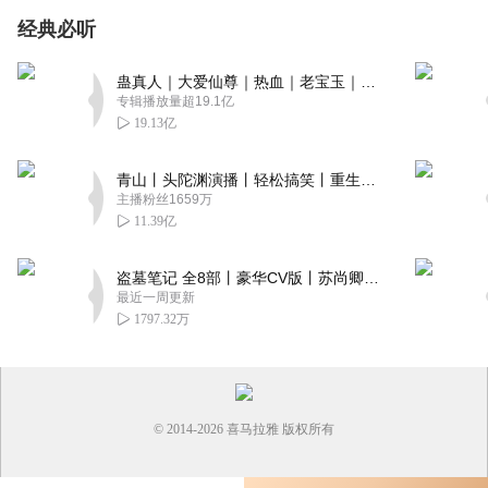
经典必听
蛊真人｜大爱仙尊｜热血｜老宝玉｜多人VIP免费有声剧
专辑播放量超19.1亿
19.13亿
青山丨头陀渊演播丨轻松搞笑丨重生穿越丨古代权谋丨VIP免费 | 多人有声剧
主播粉丝1659万
11.39亿
盗墓笔记 全8部丨豪华CV版丨苏尚卿&边江 领衔 多人有声剧丨冠声文化丨南派三叔
最近一周更新
1797.32万
© 2014-
2026
喜马拉雅 版权所有