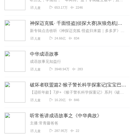
653.17万
2246
儿童
神探迈克狐· 千面怪盗|侦探大赛|灰狼危机|多多罗
新专辑点击收听《神探迈克狐·怪盗归来篇｜多多罗》！！！>>>点击进入主播橱窗购买《神探迈克狐》系列图书吧!<<<多多罗故事【点击前往】收听多多罗其他好玩有趣的故...
24.66亿
834
儿童
中华成语故事
成语故事见知益行
3948.94万
283
儿童
破坏者联盟篇2·猴子警长科学探案记|宝宝巴士故事
【适听年龄】7岁+《猴子警长科学探案记》系列《破坏者联盟篇1·猴子警长科学探案记》>>>《破坏者联盟篇2·猴子警长科学探案记》>>>《破坏者联盟篇3·猴子警长科...
16.20亿
846
儿童
听常爸讲成语故事之《中华典故》
主播:常青藤爸爸
287.95万
22
儿童