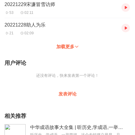
20221229宋濂冒雪访师
53
02:11
20221228助人为乐
21
02:09
加载更多
用户评论
还没有评论，快来发表第一个评论！
发表评论
相关推荐
中华成语故事大全集 | 听历史,学成语,一举两得
听历史，学成语，一举两得。这个专辑建立最早，且最初为手机录制，水平低，音量小，录得不好。换了设备之后，又把前七百条音频一条一条重新录制替换了一遍。有不少听众朋友...