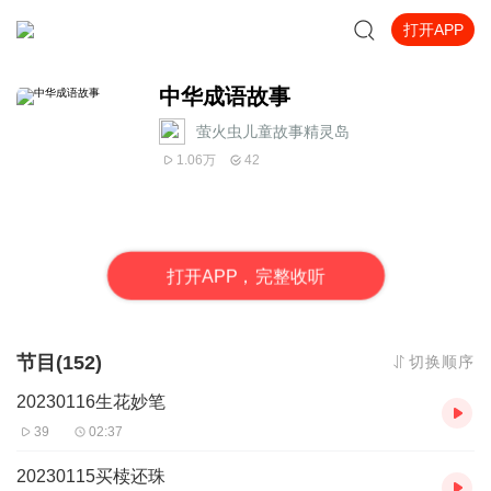
打开APP
中华成语故事
萤火虫儿童故事精灵岛
1.06万
42
打
开
A
P
P，完整收听
节目(152)
切换顺序
20230116生花妙笔
39
02:37
20230115买椟还珠