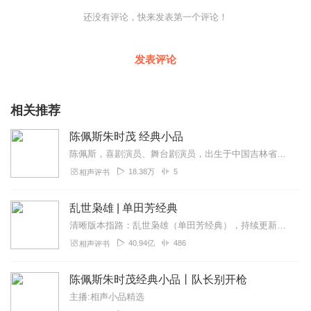
还没有评论，快来发表第一个评论！
发表评论
相关推荐
陈佩斯朱时茂 经典小品
陈佩斯，喜剧演员、舞台剧演员，出生于中国吉林省长春市，毕业于中央戏剧学院，1984年，因《吃面条》一炮走红。其后出演《主角与配角》《警察与小偷》《羊肉串》等脍炙...
18.38万
5
相声评书
乱世枭雄 | 单田芳经典
清晰版本指路：乱世枭雄（单田芳经典），持续更新中《乱世枭雄》讲的是东北王张作霖和其子少帅张学良的传奇故事，是著名评书艺术家单田芳先生根据大量的历史材料和广为流传...
40.94亿
486
相声评书
陈佩斯朱时茂经典小品丨队长别开枪
主播:相声小品精选