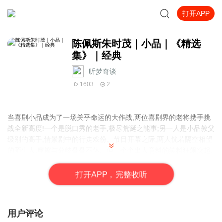
打开APP
陈佩斯朱时茂｜小品｜《精选
集》｜经典
昕梦奇谈
1603
2
当喜剧小品成为了一场关乎命运的大作战,两位喜剧界的老将携手挑
战全新高度!一个是脱口秀的老手,极尽荒诞之能事;另一人是小品教父
级别的高手,情景剧中的行走戏份。节目开幕之际,两人恍若隔空相望
的陌生人,摩擦与分歧叠叠不休。但一个个出人意料的笑料狂飙突起,
意外情节反转迭生,舞台上掀起狂澜!他们能否排除嫌隙暗自较量,呈现
一场空前绝后的视觉盛宴?精彩程度,已不言而喻。
打
开
A
P
P，完整收听
用户评论