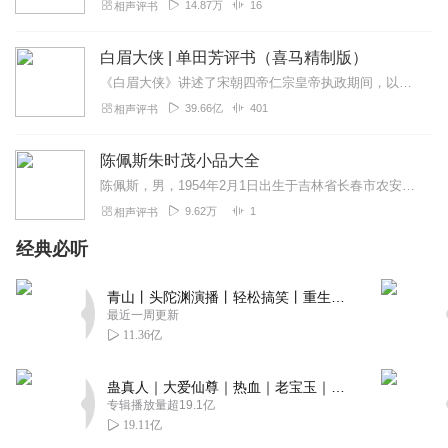
14.87万
16
相声评书
白眉大侠 | 单田芳评书（喜马精制版）
《白眉大侠》讲述了宋朝四帝仁宗皇帝执政期间，以徐良、白云瑞为书胆，包括七侠、大五义、小五义、小七杰等众开封府校尉，在八王赵德芳、包拯、颜查散等清官的支持下，为保...
39.66亿
401
相声评书
陈佩斯朱时茂小品大全
陈佩斯，男，1954年2月1日出生于吉林省长春市农安县，中国内地喜剧男演员。1984年在中央电视台的春节联欢晚会上与搭档朱时茂表演小品《吃面条》，被观众所识。...
9.62万
1
相声评书
经典必听
青山丨头陀渊演播丨轻松搞笑丨重生穿越丨古代权谋丨VIP免费 | 多人有声剧
最近一周更新
11.36亿
蛊真人｜大爱仙尊｜热血｜老宝玉｜多人VIP免费有声剧
专辑播放量超19.1亿
19.11亿