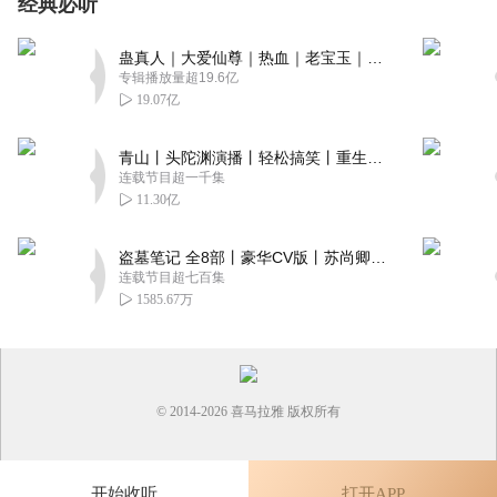
经典必听
蛊真人｜大爱仙尊｜热血｜老宝玉｜多人VIP免费有声剧
专辑播放量超19.6亿
19.07亿
青山丨头陀渊演播丨轻松搞笑丨重生穿越丨古代权谋丨VIP免费 | 多人有声剧
连载节目超一千集
11.30亿
盗墓笔记 全8部丨豪华CV版丨苏尚卿&边江 领衔 多人有声剧丨冠声文化丨南派三叔
连载节目超七百集
1585.67万
© 2014-
2026
喜马拉雅 版权所有
开始收听
打开APP