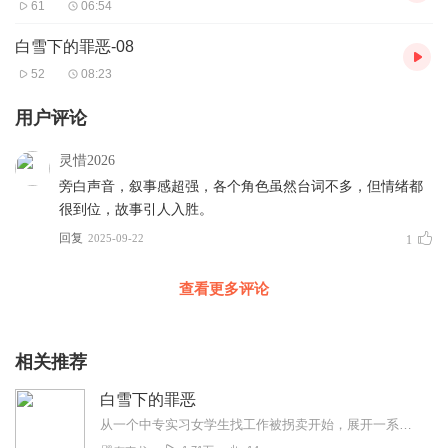
61
06:54
白雪下的罪恶-08
52
08:23
用户评论
灵惜2026
旁白声音，叙事感超强，各个角色虽然台词不多，但情绪都
很到位，故事引人入胜。
回复
2025-09-22
1
查看更多评论
相关推荐
白雪下的罪恶
从一个中专实习女学生找工作被拐卖开始，展开一系列跌宕起伏扣人心弦的不屈顺从抗争隐忍复仇的故事，反应了八十年代中后期农村老光棍买媳妇的普遍事件。跟随主播一...