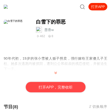
打开APP
白雪下的罪恶
墨香w
462
8
90年代初，19岁的张小雪被人贩子拐卖，强行嫁给王家傻儿子王
柱。她多次逃跑均被抓回，遭到公公和叔叔的残忍侵犯，并被迫生
下一子。
在绝望中，邻居小女孩暗中给予她帮助。张小雪决心复仇，开始装
疯卖傻，以此降低王家警惕。她利用日常机会，设计一系列“意外”，
打
开
A
P
P，完整收听
先后让虐待她的公公、叔叔和参与看管的人贩子丧命，为自己和孩
子扫清了枷锁。
最终，张小雪带着年幼的儿子，逃离了这个噩梦般的地方，历经艰
节目(8)
切换顺序
辛回到了父亲身边，揭露了这段充满血泪的遭遇，控诉了贩卖人口