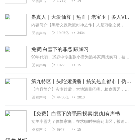
1.71万
14
有声书
蛊真人｜大爱仙尊｜热血｜老宝玉｜多人VIP免费有声剧
内容简介【黑暗文反派流封神之作】人是万物之灵，蛊是天地真精。一个穿越者不断重生的故事。一个养蛊、炼蛊、用蛊的奇特世界。配音组（男角色）老宝玉旁白...
19.07亿
3434
有声书
免费|白雪下的罪恶|破陋习
90年代初，19岁中专生张小雪为贴补家用找实习，被人贩苟永昌拐至大沟村，卖给傻子王柱做媳妇。她多次求救、逃跑均失败，遭公公王德财、村长王德虎侵犯，还被迫生下...
1022
15
有声书
第九特区丨头陀渊演播丨搞笑热血都市丨伪戒丨VIP免费多人有声剧
【内容简介】灾变过后，大地满目疮痍。粮食匮乏，资源紧俏，局势混乱……一位从待规划区杀出来的青年，背对着漫天黄沙，孤身来到九区谋生，却不曾想偶然结识三五好友，一念...
44.36亿
2813
有声书
【免费】白雪下的罪恶|拐卖|复仇|有声书
女主小雪为了体恤家庭，在求职时被骗到山区，被迫做了一个傻子的媳妇，并一步步落入恶棍村长和无耻岳父的魔掌...，只有装疯卖傻，最终逃脱苦难。
6947
15
有声书