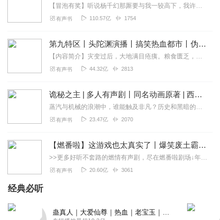
名篇。《望月怀远》是一首月夜怀念远人的诗，是作者在离乡时，
【冒泡有奖】听说杨千幻那厮要与我一较高下，我许七安要开始装叉了！快进入声音播放页戳下方输入框，冒个泡偷偷告诉我，我要用哪些诗词才能胜过他？说得好的，有赏！202...
望月而思念远方亲人而写的。
110.57亿
1754
有声书
熙宁四年中秋
宋
孔平仲
第九特区丨头陀渊演播丨搞笑热血都市丨伪戒丨VIP免费多人有声剧
月满光尤好，秋殷气更清。
【内容简介】灾变过后，大地满目疮痍。粮食匮乏，资源紧俏，局势混乱……一位从待规划区杀出来的青年，背对着漫天黄沙，孤身来到九区谋生，却不曾想偶然结识三五好友，一念...
频年苦阴雨，此夜独清明。
44.32亿
2813
有声书
后阁罗甥妹，前堂合弟兄。
团圆最相称，尽饮至深更。
诡秘之主 | 多人有声剧丨同名动画原著 | 西幻克苏鲁 | 乌贼作品
简介：
《熙宁四年中秋》是宋代诗人孔平仲创作的一首诗。八月十
五日在宋朝被正式官定为中秋节，宋朝的中秋节，更注重亲人团聚
蒸汽与机械的浪潮中，谁能触及非凡？历史和黑暗的迷雾里，又是谁在耳语？我从诡秘中醒来，睁眼看见这个世界：枪械，大炮，巨舰，飞空艇，差分机；魔药，占卜，诅咒，倒吊人...
的内涵。和唐朝人以赏月为主的过节方式不同，在宋朝，大家邀约
23.47亿
2070
有声书
在一起喝酒吃饭，月亮成为最美的背景。
【燃番啦】这游戏也太真实了丨爆笑废土霸榜神作丨紫襟剧社制作
月夜
唐
杜甫
>>更多好听不套路的燃情有声剧，尽在燃番啦剧场↓年度重磅推荐本专辑为VIP免费专辑每天上午10点5集更新，订阅可以听到最新内容哦！每周抽一个专辑五星优质评论送...
今夜鄜州月，闺中只独看。
20.60亿
3061
有声书
遥怜小儿女，未解忆长安。
经典必听
香雾云鬟湿，清辉玉臂寒。
何时倚虚幌，双照泪痕干。
简介：
《月夜》是唐代诗人杜甫创作的一首五言律诗，是作者被禁
蛊真人｜大爱仙尊｜热血｜老宝玉｜多人VIP免费有声剧
于长安时望月思家之作。此诗借助想象，抒写妻子对自己的思念，