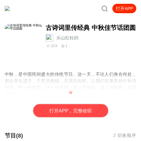
打开APP
古诗词里传经典 中秋佳节话团圆
乐山红杜鹃
324
1
中秋，是中国民间盛大的传统节日。这一天，不论人们身在何处，
都会举头望月，千里共婵娟，天涯共此时。让我们在最美的中秋诗
词里，寄一份情思，送一份关怀，道一声祝福，愿人间相聚，月圆
人更圆！
水调歌头
打
开
A
P
P，完整收听
宋
苏轼
明月几时有，把酒问青天。
不知天上宫阙，今夕是何年。
我欲乘风归去，又恐琼楼玉宇，
节目(8)
切换顺序
高处不胜寒。