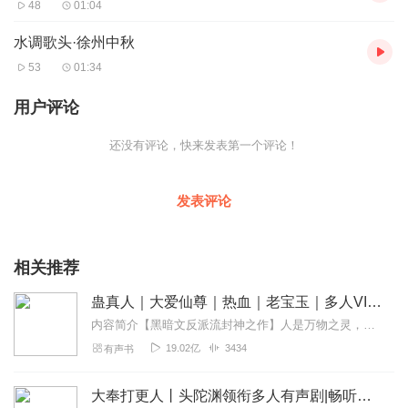
48
01:04
吟咏节序与感慨身世、抒发悲情紧密结合起来，由秋思及人生，触
景生情，感慨悲歌，情真意切，令人回味无穷。
水调歌头·徐州中秋
53
01:34
中秋月
明
徐有贞
用户评论
中秋月。月到中秋偏皎洁。
偏皎洁，知他多少，阴晴圆缺。
阴晴圆缺都休说。
还没有评论，快来发表第一个评论！
且喜人间好时节。
好时节。愿得年年，常见中秋月。
发表评论
简介：
这首词构思巧妙，下片首句与上片末句顶针，下片末句与上
片首句衔接。在寓意上，这首词展现出释然开怀、乐观豁达的人生
态度，并送出美好的祝福，“阴晴圆缺都休说，且喜人间好时节”。
相关推荐
望月怀远
唐
张九龄
蛊真人｜大爱仙尊｜热血｜老宝玉｜多人VIP免费有声剧
海上生明月，天涯共此时。
内容简介【黑暗文反派流封神之作】人是万物之灵，蛊是天地真精。一个穿越者不断重生的故事。一个养蛊、炼蛊、用蛊的奇特世界。配音组（男角色）老宝玉旁白...
情人怨遥夜，竟夕起相思。
19.02亿
3434
有声书
灭烛怜光满，披衣觉露滋。
不堪盈手赠，还寝梦佳期。
简介：
《望月怀远》是唐代诗人
张九龄
的作品。此诗是望月怀思的
大奉打更人丨头陀渊领衔多人有声剧|畅听全集|王鹤棣、田曦薇主演影视剧原著|卖报小郎君