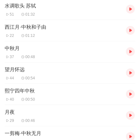
水调歌头 苏轼
起舞弄清影，何似在人间。
转朱阁，低绮户，照无眠。
51
01:32
不应有恨，何事长向别时圆。
人有悲欢离合，月有阴晴圆缺，
西江月·中秋和子由
此事古难全。
22
01:12
但愿人长久，千里共婵娟。
简介：
《水调歌头·明月几时有》是宋朝文学家
苏轼
创作的一首词。
中秋月
该诗把人世间的悲欢离合之情纳入对宇宙人生的
哲理性
追寻之中，
37
00:48
表达了词人对亲人的思念和美好祝愿，也表达了在仕途失意时旷达
超脱的胸怀和乐观的态度。
望月怀远
44
00:54
熙宁四年中秋
西江月·中秋和子由
宋
苏轼
40
00:50
世事一场大梦，人生几度秋凉？
夜来风叶已鸣廊，看取眉头鬓上。
月夜
酒贱常愁客少，月明多被云妨。
29
00:46
中秋谁与共孤光，把盏凄然北望。
简介：
《西江月·世事一场大梦》是
宋代
文学家
苏轼
的词作。全词以
一剪梅·中秋无月
景寓情，情景交融，通过对新凉风叶、孤光明月等景物的描写，将