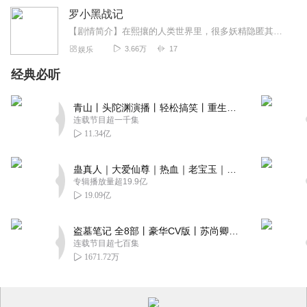
罗小黑战记
【剧情简介】在熙攘的人类世界里，很多妖精隐匿其中，他们与人类相安无事地生活着。猫妖罗小黑因为家园被破坏，开始了它的流浪之旅。这场旅途中惺惺相惜的妖精同类与和谐包...
3.66万
17
娱乐
经典必听
青山丨头陀渊演播丨轻松搞笑丨重生穿越丨古代权谋丨VIP免费 | 多人有声剧
连载节目超一千集
11.34亿
蛊真人｜大爱仙尊｜热血｜老宝玉｜多人VIP免费有声剧
专辑播放量超19.9亿
19.09亿
盗墓笔记 全8部丨豪华CV版丨苏尚卿&边江 领衔 多人有声剧丨冠声文化丨南派三叔
连载节目超七百集
1671.72万