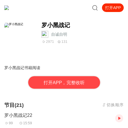
打开APP
罗小黑战记
自诚自明
2971
131
罗小黑战记书籍阅读
打
开
A
P
P，完整收听
节目(21)
切换顺序
罗小黑战记22
99
15:59