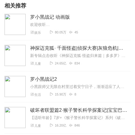
相关推荐
罗小黑战记 动画版
欢迎收听…
80.05万
45
娱乐
神探迈克狐· 千面怪盗|侦探大赛|灰狼危机|多多罗
新专辑点击收听《神探迈克狐·怪盗归来篇｜多多罗》！！！>>>点击进入主播橱窗购买《神探迈克狐》系列图书吧!<<<多多罗故事【点击前往】收听多多罗其他好玩有趣的故...
24.65亿
834
儿童
罗小黑战记2
小黑跟师父无限在村里过着安宁日子，渐渐适应了人类世界的生活。两年后，妖灵会馆突然被袭击，无限和小黑接到任务前往会馆。在调查过程中，小黑与素未谋面的师姐鹿野携手破...
15.90万
8
生活
破坏者联盟篇2·猴子警长科学探案记|宝宝巴士故事
【适听年龄】7岁+《猴子警长科学探案记》系列《破坏者联盟篇1·猴子警长科学探案记》>>>《破坏者联盟篇2·猴子警长科学探案记》>>>《破坏者联盟篇3·猴子警长科...
16.20亿
846
儿童