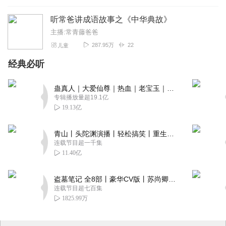
听常爸讲成语故事之《中华典故》
主播:常青藤爸爸
287.95万
22
儿童
经典必听
蛊真人｜大爱仙尊｜热血｜老宝玉｜多人VIP免费有声剧
专辑播放量超19.1亿
19.13亿
青山丨头陀渊演播丨轻松搞笑丨重生穿越丨古代权谋丨VIP免费 | 多人有声剧
连载节目超一千集
11.40亿
盗墓笔记 全8部丨豪华CV版丨苏尚卿&边江 领衔 多人有声剧丨冠声文化丨南派三叔
连载节目超七百集
1825.99万