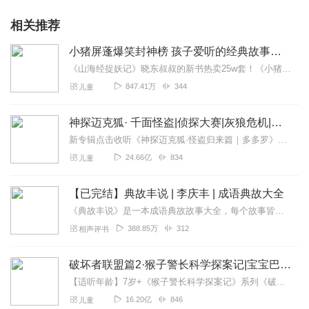
相关推荐
小猪屏蓬爆笑封神榜 孩子爱听的经典故事成语睡前故事
《山海经捉妖记》晓东叔叔的新书热卖25w套！《小猪屏蓬爆笑封神榜》——小猪屏蓬晓东叔叔爆笑封神！《小猪屏蓬爆笑日记2》小猪上学！《小猪屏蓬爆笑日记2024》让你...
847.41万
344
儿童
神探迈克狐· 千面怪盗|侦探大赛|灰狼危机|多多罗
新专辑点击收听《神探迈克狐·怪盗归来篇｜多多罗》！！！>>>点击进入主播橱窗购买《神探迈克狐》系列图书吧!<<<多多罗故事【点击前往】收听多多罗其他好玩有趣的故...
24.66亿
834
儿童
【已完结】典故丰说 | 李庆丰 | 成语典故大全
《典故丰说》是一本成语典故故事大全，每个故事皆是经典。一段故事，一段岁月，一个道理，世代流传。成语是语言中的精华，凝聚着一个民族的思想智慧和文化习俗。李庆丰用评...
388.85万
312
相声评书
破坏者联盟篇2·猴子警长科学探案记|宝宝巴士故事
【适听年龄】7岁+《猴子警长科学探案记》系列《破坏者联盟篇1·猴子警长科学探案记》>>>《破坏者联盟篇2·猴子警长科学探案记》>>>《破坏者联盟篇3·猴子警长科...
16.20亿
846
儿童