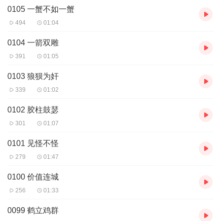
0105 一蟹不如一蟹
在页面的下方为我打赏，谢谢您~
494
01:04
0104 一箭双雕
391
01:05
0103 狼狈为奸
339
01:02
0102 胶柱鼓瑟
301
01:07
0101 见怪不怪
279
01:47
0100 价值连城
256
01:33
0099 鹤立鸡群