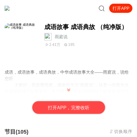
打开APP
成语故事 成语典故 （纯净版）
雨庭说
2.41万
195
成语，成语故事，成语典故，中华成语故事大全——雨庭说，说给
您听
大家好，我是曹雨庭，感谢您关注“雨庭说”，这是一张我为大
家录制的成语故事专辑，希望通过这张专辑您能够了解更多成语背
后的故事。
在早一点的版本中，我加入了片头和片尾，如果朋友们想跳过
打
开
A
P
P，完整收听
这些重复内容，可以来听这个纯净的版本。
其实我是在我爸爸的鼓励下才开始尝试录制节目的，在节目的
录制初期一定会有很多问题，我会在爸爸的指导下慢慢改进，争取
以后制作出更加优秀的音频节目，来回报您的支持~
节目(105)
切换顺序
如果您喜欢我的节目，那么请您多多转发给您的朋友，也可以