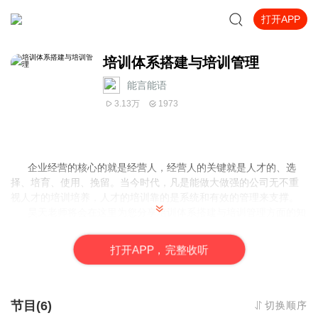
打开APP
培训体系搭建与培训管理
能言能语
3.13万
1973
企业经营的核心的就是经营人，经营人的关键就是人才的、选
择、培育、使用、挽留。当今时代，凡是能做大做强的公司无不重
视人才的培训培养，人才的培训靠的是系统和有效的管理来支撑。
昊天老师将会在这里为您分享培训体系搭建与培训管理方面的知
识内容。如果你感觉内容对你有帮助欢迎你为昊天老师点赞、分
享、打赏。加微信：996695898 可与昊天老师深入探讨。加微信并
打
开
A
P
P，完整收听
愿意为所学知识付费者可申请加入免费探讨学习交流群，在群里可
以学习、练习、交朋友，欢迎大家 !
节目(6)
切换顺序