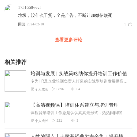
1731668vvvf
垃圾，没什么干货，全是广告，不断让加微信烦死
回复
2024-02-18
1
查看更多评论
相关推荐
培训与发展 | 实战策略助你提升培训工作价值
专为HR及企业培训负责人打造的实战型培训发展播客，拒绝空洞理论和形式化流程，聚焦“低成本、高落地、能成长”的核心价值。不管是个人想提升技能、管理者想带教下...
6896
64
个人成长
【高清视频课】培训体系建立与培训管理
课程背景培训工作总是认认真真走形式，热热闹闹瞎折腾，辛辛苦苦挨批评；培训工作总是说的时候重要，做的时候次要，忙的时候不要；培训活动总是老师讲得很激动，员工听得很...
221
3
个人成长
人性的弱点丨卡耐基经典励志全集：提升情商和沟通技巧