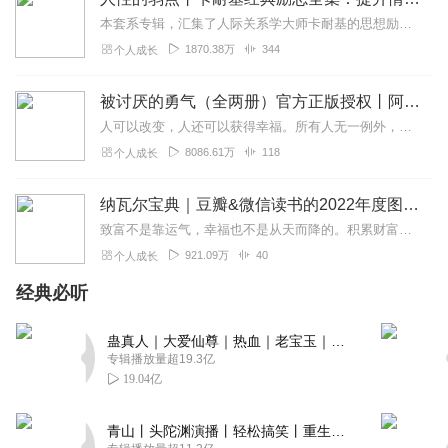
本套系专辑，汇集了人际关系学大师卡耐基的思想励志精华，收录《人性的弱点》《人性的优点》《语言的突破》《美好的人生》《快乐的人生》等所有经典！是卡耐基的经典合辑，...
1870.38万
344
个人成长
被讨厌的勇气（全两册）官方正版授权丨阿德勒心理学畅销经典｜幸福的勇气
人可以改变，人还可以获得幸福。所有人无一例外，都能如此。——阿德勒心理学一名深陷自卑、无能与不幸福的青年，听到了一名哲人主张的“世界无比单纯，人人都能幸福”便来...
8086.61万
118
个人成长
纳瓦尔宝典｜豆瓣&微信读书的2022年度图书|从白手起家到财务自由
致富不是靠运气，幸福也不是从天而降的。积累财富和幸福生活是我们可以学习的技能。这本书收集整理了硅谷投资人纳瓦尔在过去十年里通过推特、播客和采访等方式分享的人生智...
921.09万
40
个人成长
经典必听
蛊真人｜大爱仙尊｜热血｜老宝玉｜多人VIP免费有声剧
专辑播放量超19.3亿
19.04亿
青山丨头陀渊演播丨轻松搞笑丨重生穿越丨古代权谋丨VIP免费 | 多人有声剧