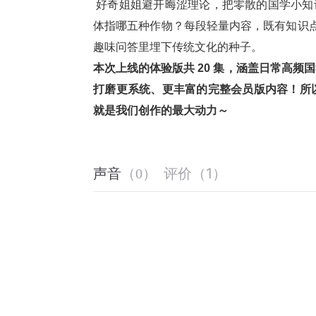
 好奇姐姐避开晦涩理论，把零散的国学小知识点变成鲜活故事：为什么古人见面要 “拱手作揖”？“五谷杂粮” 具
体指哪五种作物？每段轻量内容，既有知识点拆
趣味问答里埋下传统文化的种子。
本次上线的体验版共 20 集，涵盖日常高
打磨更系统、更丰富的完整会员版内容！所
就是我们创作的最大动力～
评价
（
1
）
声音
（
0
）