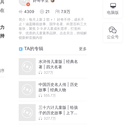
好奇学堂
，在
4309
21
7.9万
电脑版
简介：
每月上新 2 部 +！ 好奇不停，成长不
止！涵盖睡前故事、国学名著、科普百科三大
全力
板块，聚焦 3-9 岁儿童成长需求，打造科
学、优质的儿童素养品牌。点击关注，持续解
持
公众号
锁新鲜音频内容
TA的专辑
更多
水浒传儿童版 | 经典名
著 | 四大名著
倒序
327万
中国历史名人传 | 历史
故事 | 经典人物
555.7万
三十六计儿童版 | 给孩
子的历史故事 | 上下五
千年
327.7万