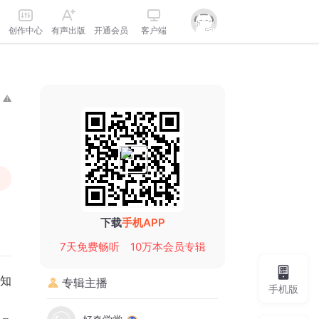
创作中心
有声出版
开通会员
客户端
下载
手机APP
7天免费畅听
10万本会员专辑
小知
专辑主播
手机版