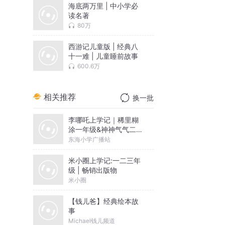
海底两万里 | 中小学必
读名著
80万
西游记儿童版 | 经典八
十一难 | 儿童睡前故事
600.6万
相关推荐
换一批
李哪吒上学记｜稀里糊
涂一年级&神神气气二年
级
东海小学广播站
米小圈上学记:一二三年
级 | 畅销出版物
米小圈
【钱儿爸】经典绘本故
事
Michael钱儿频道