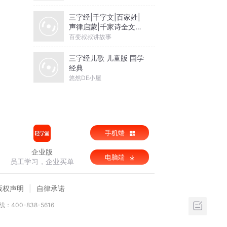
三字经|千字文|百家姓|
声律启蒙|千家诗全文诵
读
百变叔叔讲故事
三字经儿歌 儿童版 国学
经典
悠然DE小屋
手机端
企业版
电脑端
员工学习，企业买单
版权声明
自律承诺
：400-838-5616