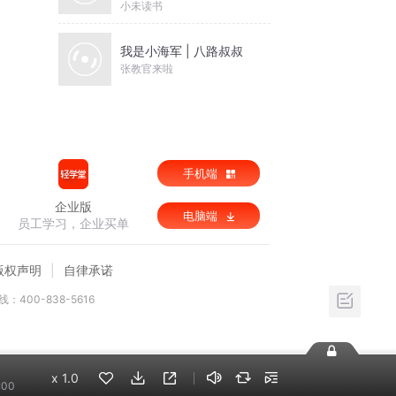
小未读书
我是小海军 | 八路叔叔
张教官来啦
手机端
企业版
电脑端
员工学习，企业买单
版权声明
自律承诺
：400-838-5616
x
1.0
:00