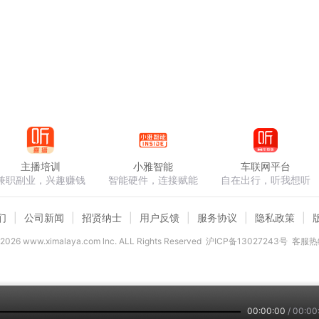
主播培训
小雅智能
车联网平台
兼职副业，兴趣赚钱
智能硬件，连接赋能
自在出行，听我想听
们
公司新闻
招贤纳士
用户反馈
服务协议
隐私政策
2026
www.ximalaya.com lnc. ALL Rights Reserved
沪ICP备13027243号
客服热线
00:00:00
/
00:00