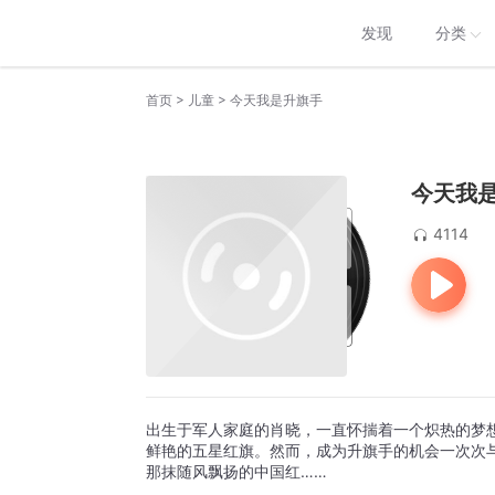
发现
分类
>
>
首页
儿童
今天我是升旗手
今天我
4114
出生于军人家庭的肖晓，一直怀揣着一个炽热的梦
鲜艳的五星红旗。然而，成为升旗手的机会一次次
那抹随风飘扬的中国红……