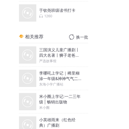
于钦尧班级读书打卡
1260
相关推荐
换一批
三国演义儿童广播剧丨
四大名著丨狮子老爸历
史故事
严选故事馆
李哪吒上学记｜稀里糊
涂一年级&神神气气二年
级
东海小学广播站
米小圈上学记:一二三年
级 | 畅销出版物
米小圈
小英雄雨来（红色经
典）广播剧