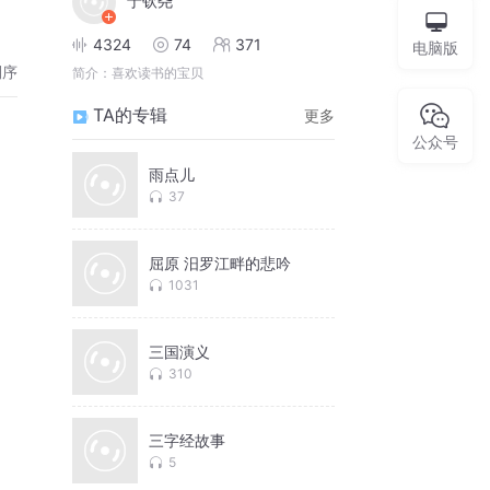
于钦尧
4324
74
371
电脑版
倒序
简介：
喜欢读书的宝贝
TA的专辑
更多
公众号
雨点儿
37
屈原 汨罗江畔的悲吟
1031
三国演义
310
三字经故事
5