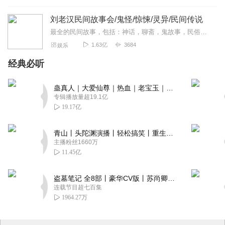
刘老汉民间故事会/鬼怪/惊悚/灵异/民间传说
最全的民间故事，包括：神话，聊斋，鬼故事，民俗，传说故事，听友投稿等一个搜集的民间故事好听的声音，流传的故事发人深省，警示世人，故事虽短，意义深长。本专辑包括民...
1.63亿
3684
娱乐
经典必听
蛊真人｜大爱仙尊｜热血｜老宝玉｜多人VIP免费有声剧
专辑播放量超19.1亿
19.17亿
青山丨头陀渊演播丨轻松搞笑丨重生穿越丨古代权谋丨VIP免费 | 多人有声剧
主播粉丝1660万
11.45亿
盗墓笔记 全8部丨豪华CV版丨苏尚卿&边江 领衔 多人有声剧丨冠声文化丨南派三叔
连载节目超七百集
1964.27万