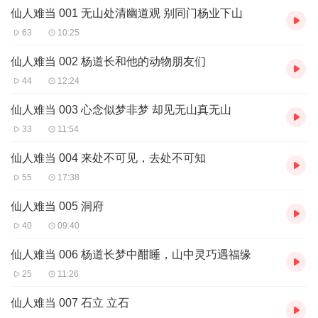
杨道长喝了口葫芦里的酒，如此叹道。
仙人难当 001 无山处清幽道观 别同门杨业下山
(本书《仙人难当》，也叫《散仙游记》)
63
10:25
仙人难当 002 杨道长和他的动物朋友们
44
12:24
仙人难当 003 心念似梦非梦 却见无山真无山
33
11:54
仙人难当 004 来处不可见，去处不可知
55
17:38
仙人难当 005 洞府
40
09:40
仙人难当 006 杨道长梦中酣睡，山中灵巧遇福缘
25
11:26
仙人难当 007 石立 立石