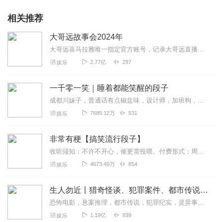
相关推荐
大哥远故事会2024年
大哥远喜马拉雅唯一指定官方账号，记录大哥远直播时讲述每段故事会，用最接地气的东北话带你身临其境走进每一段故事会，你笑了就行，不要纠结故事的真实性。故事消失的就是...
2.77亿
297
娱乐
一千零一笑｜睡着都能笑醒的段子
成都川妹子，普通话有点椒盐味，设计师，加班狗，每周一单更，欢迎订阅。【主播有声书系列一键直达】适合小学到高中青少年听的趣味故事有声书：孩子最爱的启智笑话书越听...
7685.12万
531
娱乐
非常有梗【搞笑流行段子】
收听须知：不许不开心，催更需投喂。付费形式：周一付费更新，周四免费更新。不定期加更。会员免费听，或单期2.99元订购听（二选一即可）！本节目由喜马拉雅独家出品说...
4673.49万
854
娱乐
生人勿近丨猎奇怪谈、犯罪案件、都市传说、未解之谜
恐怖电影，悬案推理，都市传说，犯罪纪实，灵异事件，自然灾难，未解之谜。＞＞点击加入西米团，从一桩桩奇闻异录中，窥探人性的善恶。这里没有刻意的语气渲染，也没有凭空...
1.19亿
839
娱乐