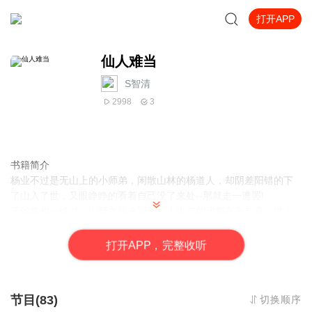
打开APP
仙人难当
S智清
2998
3
书籍简介
杨业不过是无山上的小师弟，闲散山林的杨道人，却阴差阳错的下
了山入了世，又眼睁睁的看着自己没了来处--那就走一遭罢!
王侯将相一纸过，山野之间有洞天，人生与朝代都有兴与衰，世上
之事写不尽说不完，但自此后天地间便多了个喜欢东瞧西看的道
士。
打
开
A
P
P，完整收听
旁人修仙是躲着因果走，他却是上赶着一头钻进红尘俗事里面，也
不知是什么心思。
“大事小事，琐事家事，人事鬼事，妖事仙事，你说这天底下的事情
节目(83)
切换顺序
怎么就那么多呢?”