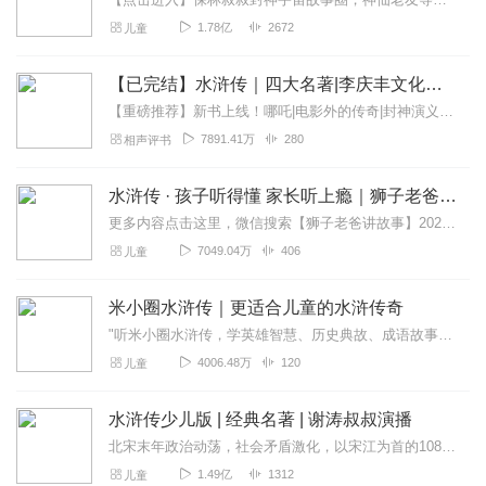
1.78亿
2672
儿童
【已完结】水浒传｜四大名著|李庆丰文化评书
【重磅推荐】新书上线！哪吒|电影外的传奇|封神演义封神榜精华|李庆丰评书快来点击收听吧~【精品推荐】续西游记（李庆丰文化评书）（新书上线多多支持）明朝那些事...
7891.41万
280
相声评书
水浒传 · 孩子听得懂 家长听上瘾｜狮子老爸讲故事
更多内容点击这里，微信搜索【狮子老爸讲故事】2026暑假去哪玩？看什么？和狮爸一起重走水浒路～【大明皇帝朱元璋】最新专辑:一开局一个碗，小乞丐如何夺天下?【四大...
7049.04万
406
儿童
米小圈水浒传｜更适合儿童的水浒传奇
"听米小圈水浒传，学英雄智慧、历史典故、成语故事！108将的忠义勇敢、古代文化常识、谋略情商全都有，让孩子笑着涨知识！"知识点提炼：1️⃣品格教育——忠义、勇...
4006.48万
120
儿童
水浒传少儿版 | 经典名著 | 谢涛叔叔演播
北宋末年政治动荡，社会矛盾激化，以宋江为首的108位好汉被情势逼迫，一番波折后，众人聚义梁山泊，故事中叙述了一批以宋江、吴用、鲁智深、林冲、武松、李逵、孙二娘等...
1.49亿
1312
儿童