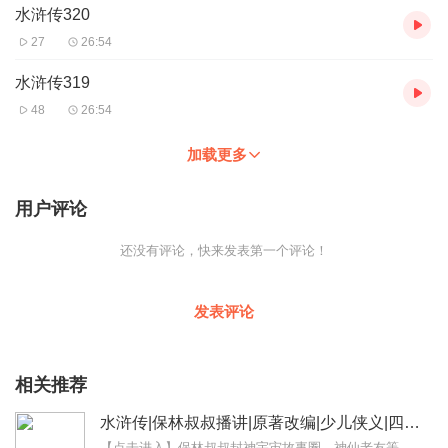
水浒传320
27
26:54
水浒传319
48
26:54
加载更多
用户评论
还没有评论，快来发表第一个评论！
发表评论
相关推荐
水浒传|保林叔叔播讲|原著改编|少儿侠义|四大名著
【点击进入】保林叔叔封神宇宙故事圈，神仙老友等你来玩！故事小助手：柚子姐姐：baolinss榴莲哥哥：baolinss168保林叔叔讲妖精学校系列第一部：《山...