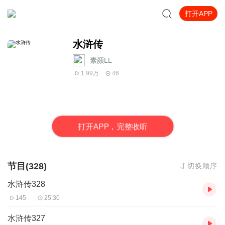
打开APP
水浒传
素颜LL
1.99万
46
打
开
A
P
P，完整收听
节目(328)
切换顺序
水浒传328
145
25:30
水浒传327