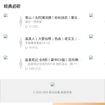
经典必听
青山丨头陀渊演播丨轻松搞笑丨重生穿越丨古代权谋丨VIP免费 | 多人有声剧
最近一周更新
11.22亿
蛊真人｜大爱仙尊｜热血｜老宝玉｜多人VIP免费有声剧
专辑播放量超19.1亿
19.01亿
盗墓笔记 全8部丨豪华CV版丨苏尚卿&边江 领衔 多人有声剧丨冠声文化丨南派三叔
「盗墓笔记全系列20+本 收听直达」戳 >>改编自南派三叔同名作品，腾讯音乐娱乐集团出品，冠声文化制作，...
1364.21万
© 2014-
2026
喜马拉雅 版权所有