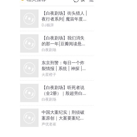
【白夜剧场】街头猎人 |
夜行者系列| 魔宙年度罪
案故事 | 全新调查手记 |
DJ杨湃
杨湃演播
【白夜剧场】我们消失
的那一年|豆瓣阅读悬疑
年榜作品
白夜剧场
东京刑警：每日一个炸
裂情报 | 系统 | 神探 |
逆袭 | 多人有声剧
火星橙子
【白夜剧场】听死者说
（全2册）｜殷超旁白｜
硬核法医刑侦｜高智商
白夜剧场
犯罪｜社会派人性拷问
｜刑侦推理｜法医秦明
中国大案纪实｜刑侦破
重磅推荐
案原创｜大案要案纪实
录
声优老崔