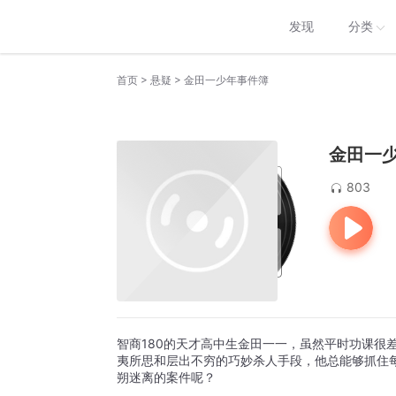
发现
分类
>
>
首页
悬疑
金田一少年事件簿
金田一
803
智商180的天才高中生金田一一，虽然平时功课很
夷所思和层出不穷的巧妙杀人手段，他总能够抓住
朔迷离的案件呢？