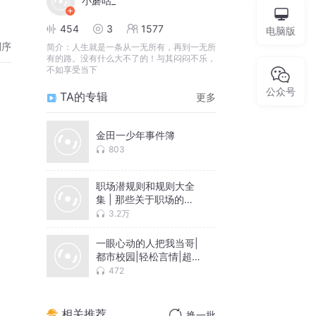
小蘑咕_
454
3
1577
电脑版
倒序
简介：
人生就是一条从一无所有，再到一无所
有的路。没有什么大不了的！与其闷闷不乐，
不如享受当下
公众号
TA的专辑
更多
金田一少年事件簿
803
职场潜规则和规则大全
集 | 那些关于职场的三
两事|个人成长|社科小故
3.2万
事
一眼心动的人把我当哥|
都市校园|轻松言情|超短
篇【多播】
472
相关推荐
换一批