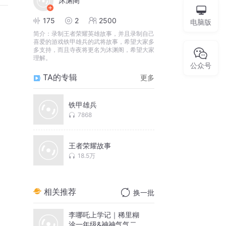
沐渊阁
175
2
2500
电脑版
简介：
录制王者荣耀英雄故事，并且录制自己
喜爱的游戏铁甲雄兵的武将故事，希望大家多
多支持，而且寺夜将更名为沐渊阁，希望大家
理解。
公众号
TA的专辑
更多
铁甲雄兵
7868
王者荣耀故事
18.5万
相关推荐
换一批
李哪吒上学记｜稀里糊
涂一年级&神神气气二年