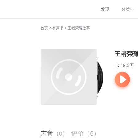
发现
分类
>
>
首页
有声书
王者荣耀故事
王者荣
18.5万
评价
（
6
）
声音
（
0
）