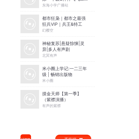
级
东海小学广播站
都市狂枭｜都市之最强
狂兵VIP｜兵王&特工
幻樱空
神秘复苏|悬疑惊悚|灵
异|多人有声剧
北冥有声
米小圈上学记:一二三年
级 | 畅销出版物
米小圈
摸金天师【第一季】
（紫襟演播）
有声的紫襟