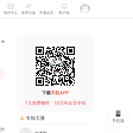
创作中心
有声出版
开通会员
客户端
下载
手机APP
7天免费畅听
10万本会员专辑
专辑主播
手机版
倒序