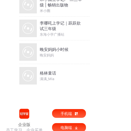
级 | 畅销出版物
米小圈
李哪吒上学记｜跃跃欲
试三年级
东海小学广播站
晚安妈妈小时候
晚安妈妈
格林童话
满满_Mia
手机端
企业版
电脑端
员工学习，企业买单