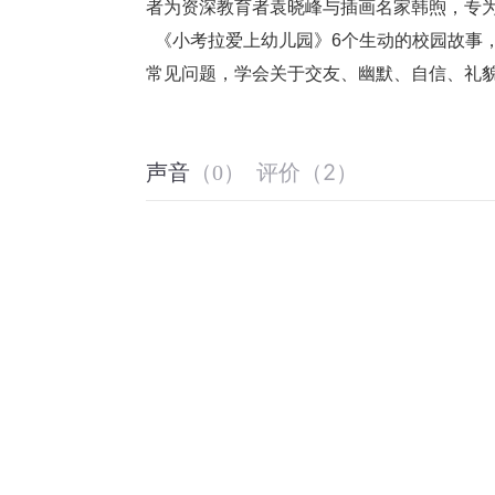
者为资深教育者袁晓峰与插画名家韩煦，专为
  《小考拉爱上幼儿园》6个生动的校园故事，围绕“转学生”小考拉的入园新生活展开，帮助孩子学会处理幼儿园
常见问题，学会关于交友、幽默、自信、礼
评价
（
2
）
声音
（
0
）