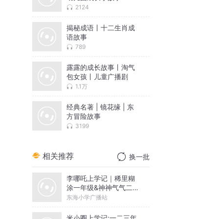
2124
揭秘成语丨十二生肖成
语故事
789
露露的成长故事丨淘气
包女孩丨儿童广播剧
1.1万
经典名著 | 镜花缘 | 东
方冒险故事
3199
相关推荐
换一批
李哪吒上学记｜稀里糊
涂一年级&神神气气二年
级
东海小学广播站
米小圈上学记:一二三年