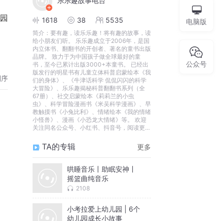
乐乐趣故事电台
1618
38
5535
电脑版
简介：
要有趣，读乐乐趣！将有趣的故事，读
给小朋友们听。 乐乐趣成立于2006年，是国
内立体书、翻翻书的开创者、著名的童书出版
品牌。 致力于为中国孩子做全球最好的童
公众号
书，至今已累计出版3000+本童书。 已经出
版发行的明星书有儿童立体科普启蒙绘本《我
倒序
们的身体》、《牛津话科学 侃侃闪闪的科学
大冒险》、乐乐趣揭秘科普翻翻书系列（全
67册）、社交启蒙绘本《莉莉兰的小虫
虫》、科学冒险漫画书《米吴科学漫画》、早
教触摸书《小兔比利》、情绪绘本《我的情绪
小怪兽》、漫画《小恐龙大情绪》等。 欢迎
关注同名公众号、小红书、抖音号，阅读更多
好书。
TA的专辑
更多
哄睡音乐丨助眠安神丨
摇篮曲纯音乐
2108
小考拉爱上幼儿园 | 6个
幼儿园成长小故事