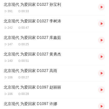
北京现代 为爱回家 D1027 孙宝利
都有声音，是暗夜里眼泪滴答的哭泣，是报喜不报忧时努力挤出的
笑意，是电话拨通时欣喜的呼吸，是你想对家人说的话语！所以，
391
00:33
来投稿吧，这个中秋，将你对家人的思念公诸于世！
参与方式：
北京现代 为爱回家 D1027 李树涛
手机客户端进入活动页面，点击上方“开始录音”按钮，说出你的相
242
00:47
思寄语，即可参赛。
作品要求：
北京现代 为爱回家 D1027 库鑫茹
作品时长不限，声音文件命名格式统一为：
北京现代 让爱回家+声音
147
00:25
名。
奖项设置：
北京现代 为爱回家 D1027 黄勇杰
本活动以统计单条声音的“投票数”方式进行评选，每人每日最多可
投10票。投票链接可分享至微信、微博等社交渠道进行拉票。
140
00:51
截止
10
月
15
号
00:00
，投票前三名可获得
1000
元加油卡。
北京现代 为爱回家 D1027 高雨
以上奖品寄出信息将通过“北现山东区域（ID：
beixianshandong）”公众号发出，敬请关注该账号。
106
00:27
活动时间：
2017年9月27日-2017年10月15日
北京现代 为爱回家 D1097 赵丽丽
其他
106
00:28
本次活动最终解释权归喜马拉雅所
北京现代 为爱回家 D1097 许娜