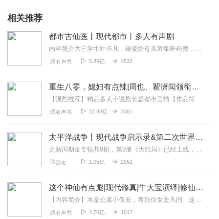
相关推荐
都市古仙医丨现代都市丨多人有声剧
内容简介大三学生叶不凡，碰瓷给母亲筹集医药费，却遇到不按套路出牌的女司机，被撞后获得古医门传承，从此通医术、修功法、玩转都市，赢得无数美女青睐。STAFF出品...
5.89亿
4533
有声书
重生八零，媳妇有点辣|周也、翟潇闻领衔主演《你好1983》 |君颜演播多人有声剧 |经典作品|现代言情
【强烈推荐】精品多人小说剧长篇都市言情【作品简介】父母早逝，家境贫寒，姿色平平，夏晓兰抓了一手烂牌，奋斗了小20年，她当上跨国公司高管，终于将人生的逆境理顺了…...
22.88亿
2361
有声书
太平洋战争丨现代战争启示录&第二次世界大战实录
更新周期全专辑共9册，第9册《大结局》已经上线，欢迎订阅关注！《太平洋战争》系列，全景讲述第二次世界大战中，轴心国主要成员国：日本、美国、英国等同盟国，于19...
1.05亿
2052
历史
这个神仙有点彪|现代修真|牛大宝演绎|修仙爽文|多人有声剧
【内容简介】本是公墓小保安，看到仙女坠凡间。这个仙女有点彪，一拳一个小阿飘。稀有神元身上躺，三界妖王都来抢。天眼一开发了怒，妖精妖怪齐销户。保安公司开上天，...
4.70亿
1617
有声书