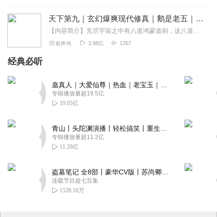
天下第九｜玄幻爆爽现代修真｜鹅是老五｜VIP免费
【内容简介】无尽宇宙之中有八道鸿蒙道则，这八道道则每一道都被一个无上强者融合。没有人知道，宇宙之中还有第九道道则，这一道道则破开鸿蒙，无人可触。【作者/主播简介...
3.98亿
1357
有声书
经典必听
蛊真人｜大爱仙尊｜热血｜老宝玉｜多人VIP免费有声剧
专辑播放量超19.5亿
19.05亿
青山丨头陀渊演播丨轻松搞笑丨重生穿越丨古代权谋丨VIP免费 | 多人有声剧
专辑播放量超11.2亿
11.28亿
盗墓笔记 全8部丨豪华CV版丨苏尚卿&边江 领衔 多人有声剧丨冠声文化丨南派三叔
连载节目超七百集
1528.16万