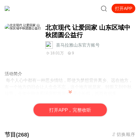
打开APP
北京现代 让爱回家 山东区域中
秋团圆公益行
喜马拉雅山东官方账号
18.01万
9
活动简介
每个人心中都有一种思乡情结，即使为梦想背井离乡、远在他方，
有一个地方仍旧会让人念念不忘，这个地方就是家。转眼又到中秋
佳节，今年中秋连着国庆即将迎来8天小长假，然而有很多
依然因为种种原因回不了家。
你总说，在外面挺好的，不想家。
打
开
A
P
P，完整收听
你总说，工作太忙了，没时间。
其实，我们懂得，你更想对家人敞开心扉说出那些思念的话。
9月27日起，北京现代联合喜马拉雅推出#北京现代 让爱回家#活
节目(268)
切换顺序
动，同时在喜马拉雅FM开展让思念发声音频征集活动！每一种思念