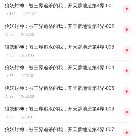
狼妖封神：被三界追杀的我，开天辟地造第4界-001
从此，天地动荡，三界失衡。神魔惊恐，众生惶惶。他以一己之
力，撕开三界的壁垒，开辟出属于自己的世界。他不是救世主，也
113
03:41
不是毁灭者，他只是一个不愿低头、不愿屈服的妖。
在这场以命为注、以心为棋的博弈中，狼天行一步步走上了逆天改
狼妖封神：被三界追杀的我，开天辟地造第4界-002
命的道路。他不是传统意义上的英雄，却用自己的方式，挑战权
50
03:33
威，颠覆秩序。他的世界没有绝对的善恶，只有选择与代价。
《三界容不下我，我就造一界》是一部融合东方玄幻与热血成长的
狼妖封神：被三界追杀的我，开天辟地造第4界-003
小说，讲述了一个狼妖从逃避命运到主宰命运的传奇旅程。这里有
55
03:35
道术的玄妙、妖族的悲歌、神权的冷酷，也有人性的挣扎与情感的
羁绊。
狼妖封神：被三界追杀的我，开天辟地造第4界-004
作者微小玲珑以细腻的笔触构建出一个宏大而复杂的世界观，将主
角的成长、情感与反抗精神描绘得淋漓尽致。这不仅是一场关于力
65
03:32
量与自由的战斗，更是一段关于自我认同与命运抗争的心灵之旅。
狼妖封神：被三界追杀的我，开天辟地造第4界-005
如果你厌倦了套路化的修仙文，如果你渴望看到一个真正的“异类”如
何颠覆世界，那么《三界容不下我，我就造一界》绝对不容错过！
28
03:30
三界不容我，我便自成一界！
狼天行的故事，才刚刚开始。
狼妖封神：被三界追杀的我，开天辟地造第4界-006
50
03:31
狼妖封神：被三界追杀的我，开天辟地造第4界-007