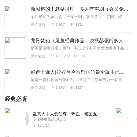
狼天行织尾毛围巾送给女主的情节，又惨又暖，就像一杯加
新城追凶丨悬疑推理丨多人有声剧（会员免费）
了糖的热可可。CV用小声说“别嫌丑”的语气，充满了小心翼
案件形式为单元剧，一案一辑。欢迎关注、订阅、好评！“新闻里播不得的，咱们小说里见！”一座充满活力的新兴沿海城市，看似平常的生活中，却发生了种种离奇的罪犯案件，”...
翼和期待。针线声作为背景音效，仿佛能让人看到狼妖认真
2.90亿
1931
广播剧
织围巾的样子，那种温馨和浪漫让人忍不住甜到打滚，毫不
犹豫地选择订阅全集，想要看到他们之后会有怎样甜蜜的互
龙骨焚箱（尾鱼经典作品，凌振赫领衔多人有声剧）
动！
是不是没听过瘾，目前一共上架9本尾鱼大大经典作品有声书啦~~听单合集已经准备好，赶紧收听：尾鱼有声书作品合集感受更多尾鱼作品的魅力！内容简介神话、传说、身世、解...
回复
2025-10-13
0
4251.29万
172
广播剧
听友576158975
魏晋干饭人|姣姣兮今宵郁雨竹最全版本已完结
作者把“反派洗白”的过程写得非常有深度，棋子论让人对三
这是一篇和相亲对象在乱世里为了生存而努力干事业的基建文，又叫《我在乱世搞基建》赵含章在相亲回校的路上遭受意外，一睁开眼睛就到了正混乱的南北朝，在这个秩序崩坏...
观产生了强烈的震荡。CV用哭腔说出“不想当神”时，那种无
奈和痛苦让人感同身受。雷声轰顶的音效虽然短暂，但却像
1.39亿
1927
广播剧
一道惊雷！
经典必听
回复
2025-10-13
0
蛊真人｜大爱仙尊｜热血｜老宝玉｜多人VIP免费有声剧
_小小妖_
专辑播放量超19.1亿
后期制作团队在“界成”时的360度环绕欢呼音效处理得太棒
19.17亿
了，众生在耳边的朝拜声让人仿佛置身于一个神圣而又庄严