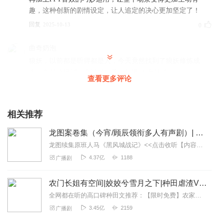
趣，这种创新的剧情设定，让人追定的决心更加坚定了！
回复
2025-10-13
0
曲奇奶泡
狼妖，以前都是听得都是人，今天竟然找到了狼妖修炼成
人，而且还得到一个神秘种子，哇撒 太有味了
查看更多评论
回复
2025-10-13
0
听友565089196
相关推荐
作者在最终战场采用了静音30秒的处理方式，心跳和呼吸声
龙图案卷集（今宵/顾辰领衔多人有声剧）| 探案
营造出一种紧张而又压抑的氛围，仿佛能让人感受到战场上
的肃杀之气。CV用气声说出“活着回来”时，那种深情和担忧
龙图续集原班人马《黑风城战记》<<点击收听【内容简介】《龙图案卷集》是由耳雅根据古典名著《三侠五义》（又叫七五）改编所写的网络小说，主要讲述的是鼠（白玉堂）...
让人动容，狼嚎声破寂而出，就像一道曙光划破黑暗。这种
4.37亿
1188
广播剧
充满张力的剧情和音效搭配，让人忍不住锁死，期待最终的
结局！
农门长姐有空间|姣姣兮雪月之下|种田虐渣VIP免费
回复
2025-10-13
0
全网都在听的高口碑种田文推荐：【限时免费】农家小福女|姣姣兮郁雨竹|全网最快寒门大俗人|姣姣兮杜骁|萌宝女强古言爽文魏晋干饭人未删减全网最快|农家小福...
3.45亿
2159
广播剧
粘粘不想动