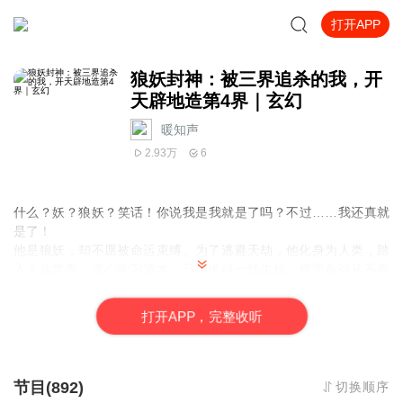
打开APP
狼妖封神：被三界追杀的我，开
天辟地造第4界｜玄幻
暖知声
2.93万
6
什么？妖？狼妖？笑话！你说我是我就是了吗？不过……我还真就
是了！
他是狼妖，却不愿被命运束缚。为了逃避天劫，他化身为人类，踏
入人族世界，潜心学习道术，只为求得一线生机。然而命运从不眷
顾异类，他的存在，终究还是被高高在上的“神”发现了。
三界的统治者，那位自诩为“神”的存在，将他视为棋子、玩物，甚至
打
开
A
P
P，完整收听
是一场游戏的“主角”。狼天行不甘被操控，不愿成为神手中操控命运
的傀儡。他要挣脱，要反抗，要跳出这场被安排好的剧本！
可命运的枷锁岂是那么容易挣脱？为了救出心爱之人，为了守护心
中最后一点温情与自由，他做出了一个惊天动地的决定——既然三
节目(892)
切换顺序
界容不下我，那我就造一界！