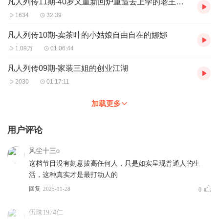
凡人列传11期-40岁又重新回炉重造去上学的老王同志
1634
32:39
凡人列传10期-卖茶叶的小姑娘自由自在的娜娜
1.09万
01:06:44
凡人列传09期-家装三姐的创业江湖
2030
01:17:11
加载更多
用户评论
风尘十三o
这档节目没有刻意拔高任何人，只是如实呈现普通人的生
活，这种真实才是最打动人的
回复
2025-11-28
0
伍珠1974仁