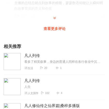
主播的总结总能点到故事的精髓，寥寥数语却能让人瞬间明
白故事背后的意义和价值
回复
2025-11-28
0
勤菜花声李
查看更多评论
这档播客让我明白，每个人的人生都有自己的节奏，不用着
急，慢慢走总会找到属于自己的路
相关推荐
回复
2025-11-28
0
凡人列传
青风190
看多了精英叙事，身边的普通人同样在各行各业中沉淀下了自己的故事，而那些凡人的浮沉，同样弥足珍贵。
就算是已经听过的故事，隔段时间再听，依然会有新的感
20
1
生活
动，这就是好内容的魅力吧
回复
2025-11-28
0
凡人列传
人生
听友521338205
102
4
人文国学
从节目里看到了不同城市的生活百态，那些地域特色的故
事，也让我对世界有了更多的了解
凡人修仙传之仙界篇|桑梓多播版
回复
2025-11-28
0