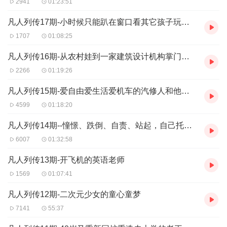
2941
01:23:51
凡人列传17期-小时候只能趴在窗口看其它孩子玩耍的童老师
1707
01:08:25
凡人列传16期-从农村娃到一家建筑设计机构掌门人,老胡还好吗?
2266
01:19:26
凡人列传15期-爱自由爱生活爱机车的汽修人和他的长期主义
4599
01:18:20
凡人列传14期--憧憬、跌倒、自责、站起，自己托起自己一片天的财务女侠，家羽
6007
01:32:58
凡人列传13期-开飞机的英语老师
1569
01:07:41
凡人列传12期-二次元少女的童心童梦
7141
55:37