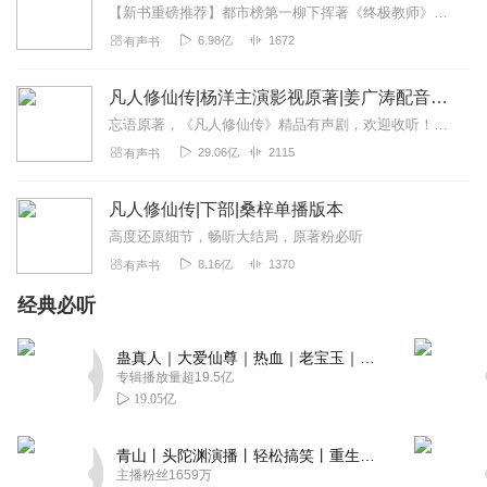
【新书重磅推荐】都市榜第一柳下挥著《终极教师》上线啦！都市爆笑多女主爽文！每日8点更新8集，还有加更福利！欢迎点击订阅收听~忘语新书《仙者》重磅来袭！和《凡人修...
6.98亿
1672
有声书
竹里小丫雷
这档播客就像一杯温茶，在寒冷的日子里能暖到心里，在烦
凡人修仙传|杨洋主演影视原著|姜广涛配音多播版本
躁的时候能让人静下心来
忘语原著，《凡人修仙传》精品有声剧，欢迎收听！即日起，购买【喜马拉雅X哔哩哔哩】联合会员，即送《凡人修仙传》系列IP卡牌10连抽！快点击下方购买吧↓↓【喜马...
回复
2025-11-28
0
29.06亿
2115
有声书
先锋泰州千
凡人修仙传|下部|桑梓单播版本
主播对嘉宾的尊重体现在每一个细节里，哪怕是不起眼的小
职业，也会认真倾听对方的故事
高度还原细节，畅听大结局，原著粉必听
8.16亿
1370
有声书
回复
2025-11-28
0
经典必听
双螺旋童书馆6
这档节目让我学会了欣赏不同的人生选择，不再用自己的标
蛊真人｜大爱仙尊｜热血｜老宝玉｜多人VIP免费有声剧
准去评判别人的生活方式
专辑播放量超19.5亿
19.05亿
回复
2025-11-28
0
青山丨头陀渊演播丨轻松搞笑丨重生穿越丨古代权谋丨VIP免费 | 多人有声剧
听友268678900
主播粉丝1659万
每次听节目都会随手记一些感悟，慢慢攒了满满一本，这些