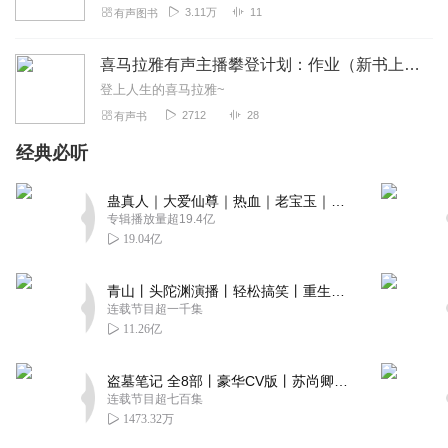
3.11万
11
有声图书
喜马拉雅有声主播攀登计划：作业（新书上架预告）
登上人生的喜马拉雅~
2712
28
有声书
经典必听
蛊真人｜大爱仙尊｜热血｜老宝玉｜多人VIP免费有声剧
专辑播放量超19.4亿
19.04亿
青山丨头陀渊演播丨轻松搞笑丨重生穿越丨古代权谋丨VIP免费 | 多人有声剧
连载节目超一千集
11.26亿
盗墓笔记 全8部丨豪华CV版丨苏尚卿&边江 领衔 多人有声剧丨冠声文化丨南派三叔
连载节目超七百集
1473.32万