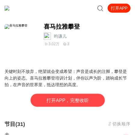
打开APP
喜马拉雅攀登
昀谦儿
3.02万
3
关键时刻不放弃，绝望就会变成希望：声音是成长的注脚，攀登是
向上的姿态。喜马拉雅攀登培训计划，伴你以声为阶，踏响成长节
拍，在声音的世界里，抵达理想的高度。
打
开
A
P
P，完整收听
节目(31)
切换顺序
未