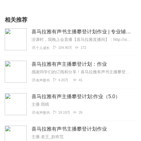
相关推荐
喜马拉雅有声书主播攀登计划作业 | 专业辅导官鲁飞
没课时，我晚上会直播【喜马拉雅直播间】：http://xima.tv/1_6u3OLe?_sonic=0反复打磨，提升自己，每一遍都有新的认识！加油努力，一起攀...
104.90万
172
个人成长
喜马拉雅有声主播攀登计划：作业
感谢同学们的订阅和分享！喜马拉雅有声书主播攀登计划8周56天6次课的作业，都会记录在此专辑，感谢大家收听并不吝赐教！攀登计划第二期4.12开始，历时8周作业已...
4.20万
41
有声图书
喜马拉雅有声主播攀登计划:作业（5.0）
主播:雨晴
19.19万
26
有声图书
喜马拉雅有声书主播攀登计划作业
主播:老王_剧有范