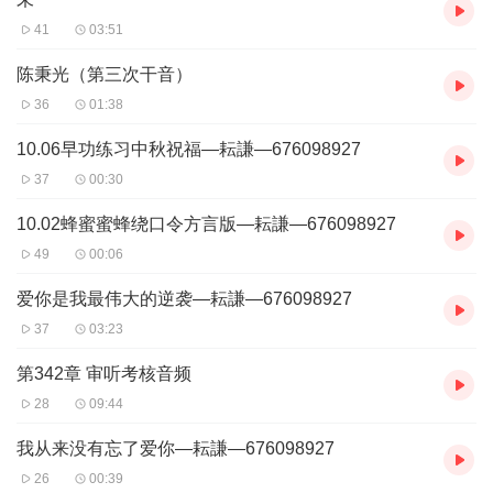
41
03:51
陈秉光（第三次干音）
36
01:38
10.06早功练习中秋祝福—耘謙—676098927
37
00:30
10.02蜂蜜蜜蜂绕口令方言版—耘謙—676098927
49
00:06
爱你是我最伟大的逆袭—耘謙—676098927
37
03:23
第342章 审听考核音频
28
09:44
我从来没有忘了爱你—耘謙—676098927
26
00:39