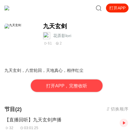
打开APP
九天玄剑
花弄影lori
61
2
九天玄剑，八世轮回，天地真心，相伴红尘
打
开
A
P
P，完整收听
节目(2)
切换顺序
【直播回听】九天玄剑声播
32
03:01:25