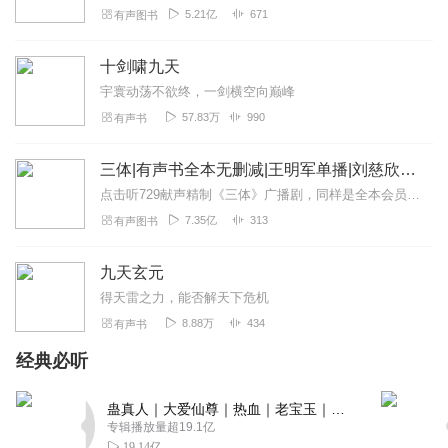
5.21亿
671
有声图书
十剑啸九天
宇寰动荡不欲终，一剑横空向巅峰
57.83万
990
有声书
三体|有声书全本无删减|王明军单播|刘慈欣原著
点击听729献声精制《三体》广播剧，同样是全本会员免费畅听，快来感受声音大戏的魅力！【购买须知】1、本作品部分集数为免费试听。2、版权归原作者所有，严禁翻录成任...
7.35亿
313
有声图书
九天玄元
得天雷之力，能否解天下危机
8.88万
434
有声书
经典必听
蛊真人｜大爱仙尊｜热血｜老宝玉｜多人VIP免费有声剧
专辑播放量超19.1亿
19.14亿