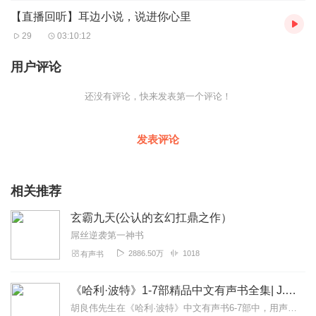
【直播回听】耳边小说，说进你心里
29
03:10:12
用户评论
还没有评论，快来发表第一个评论！
发表评论
相关推荐
玄霸九天(公认的玄幻扛鼎之作）
屌丝逆袭第一神书
2886.50万
1018
有声书
《哈利·波特》1-7部精品中文有声书全集| J.K.罗琳原著，光合积木演播
胡良伟先生在《哈利·波特》中文有声书6-7部中，用声音带领着大家继续魔法之旅。为保证作品的一致性，给大家带来完整的魔法体验，我们与版权方PottermoreP...