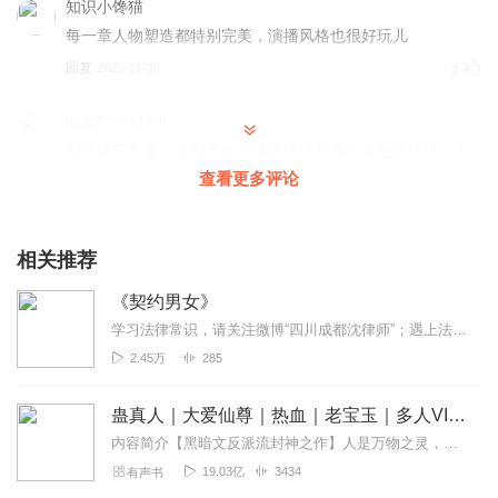
知识小馋猫
每一章人物塑造都特别完美，演播风格也很好玩儿
回复
2025-11-08
2
听友573848300
剧情搞笑有趣，特别喜欢主播的演绎和各个角色的演绎，太
棒了
查看更多评论
回复
2025-10-29
1
相关推荐
情丶情
当你在现实生活中遇到种种令人郁闷不已的事情时候，不妨
《契约男女》
来听听这个故事！一个个小故事一点点小情感，一份份小爱
学习法律常识，请关注微博“四川成都沈律师”；遇上法律纠纷，请直接私信我们
恋！疏解了心中那份苦寂
2.45万
285
回复
2026-01-21
0
蛊真人｜大爱仙尊｜热血｜老宝玉｜多人VIP免费有声剧
慕云笑笑
内容简介【黑暗文反派流封神之作】人是万物之灵，蛊是天地真精。一个穿越者不断重生的故事。一个养蛊、炼蛊、用蛊的奇特世界。配音组（男角色）老宝玉旁白...
故事情节很有趣，演播团队的实力不错
19.03亿
3434
有声书
回复
2025-11-04
0