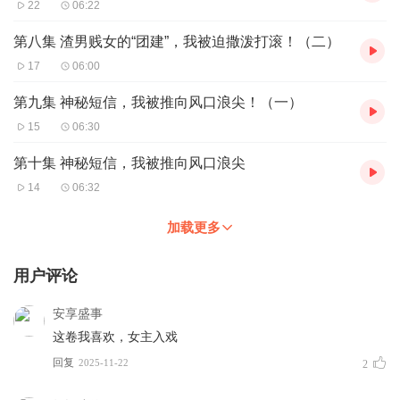
22
06:22
第八集 渣男贱女的“团建”，我被迫撒泼打滚！（二）
17
06:00
第九集 神秘短信，我被推向风口浪尖！（一）
15
06:30
第十集 神秘短信，我被推向风口浪尖
14
06:32
加载更多
用户评论
安享盛事
这卷我喜欢，女主入戏
回复
2025-11-22
2