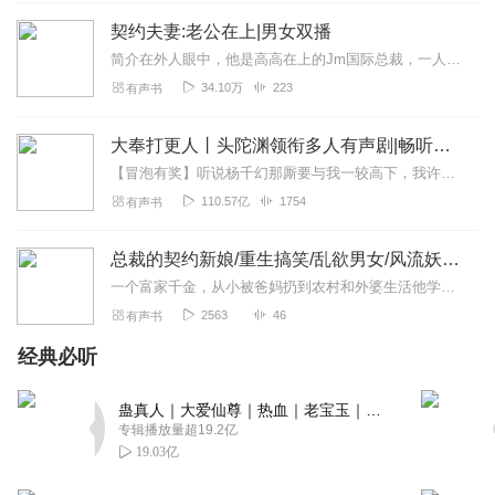
契约夫妻:老公在上|男女双播
简介在外人眼中，他是高高在上的Jm国际总裁，一人之下万人之上。可在她的眼中，他只不过是个双目失明，被家人遗弃而一无所有的可怜男人而已。时隔一年，当她再次落入他的...
34.10万
223
有声书
大奉打更人丨头陀渊领衔多人有声剧|畅听全集|王鹤棣、田曦薇主演影视剧原著|卖报小郎君
【冒泡有奖】听说杨千幻那厮要与我一较高下，我许七安要开始装叉了！快进入声音播放页戳下方输入框，冒个泡偷偷告诉我，我要用哪些诗词才能胜过他？说得好的，有赏！202...
110.57亿
1754
有声书
总裁的契约新娘/重生搞笑/乱欲男女/风流妖艳欲
一个富家千金，从小被爸妈扔到农村和外婆生活他学医成功，偶遇富家公子，两人在酒吧缠绵一夜激情过后在一个联姻上两人一见钟情两人相爱，娇妻神医帮助富家公子治好了病，然...
2563
46
有声书
经典必听
蛊真人｜大爱仙尊｜热血｜老宝玉｜多人VIP免费有声剧
专辑播放量超19.2亿
19.03亿