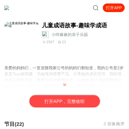
打开APP
儿童成语故事-趣味学成语
小咩麻麻的亲子乐园
2587
23
亲爱的妈妈们，一直追随我家公号的妈妈们都知道，我的公号是2岁
多是为yo姐而建，为她海淘母婴产品、分享她的成长经历、我的现
代育儿经验等等。
随着Yo姐的慢慢长大，yo姐长成了活泼开朗独立
自信自律的小菇凉了，看着明年就要上小学了，所以公号以后会增
加一些培养yo姐学习方面的栏目。
打
开
A
P
P，完整收听
小咩麻麻一向主张玩中学，让孩子在玩中就把知识学了，yo姐爱听
故事，之前公号是为她录制的绘本故事，为了让yo姐熟悉成语，我
去喜马拉雅上找过一些成语故事，都不太尽人意，成语故事和儿童
故事有些不同，听着都挺无趣的，所以小咩麻麻请我家公号主播为
节目(22)
切换顺序
Yo姐录制了几期成语故事，为了增加趣味性，做了一些效果和改