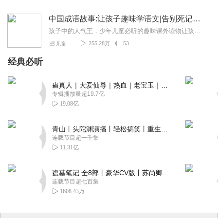
中国成语故事:让孩子趣味学语文|告别死记硬背|儿童睡前故事
孩子中的人气王，少年儿童必听的趣味课外读物让孩子告别死记硬背，从此爱上语文！召回您与孩子温馨互动的睡前时光50个经典成语故事，开发孩子智力，拓展知识面、全面提升...
255.28万
53
儿童
经典必听
蛊真人｜大爱仙尊｜热血｜老宝玉｜多人VIP免费有声剧
专辑播放量超19.7亿
19.08亿
青山丨头陀渊演播丨轻松搞笑丨重生穿越丨古代权谋丨VIP免费 | 多人有声剧
连载节目超一千集
11.31亿
盗墓笔记 全8部丨豪华CV版丨苏尚卿&边江 领衔 多人有声剧丨冠声文化丨南派三叔
连载节目超七百集
1608.43万