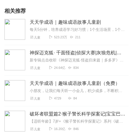
相关推荐
天天学成语｜趣味成语故事儿童剧
每天5分钟，培养成语学习好习惯；1个生活场景，1个成语典故，1例造句；潜移默化学语文，抓住孩子的学习黄金期；hi，亲爱的小朋友们，我是你们的好朋友，也是喜欢讲故...
523.23万
211
儿童
神探迈克狐· 千面怪盗|侦探大赛|灰狼危机|多多罗
新专辑点击收听《神探迈克狐·怪盗归来篇｜多多罗》！！！>>>点击进入主播橱窗购买《神探迈克狐》系列图书吧!<<<多多罗故事【点击前往】收听多多罗其他好玩有趣的故...
24.64亿
834
儿童
天天学成语｜趣味成语故事儿童剧（免费）
小朋友，让我们每天听一小会儿，积少成多，不断积累知识，你会越来越棒的！加老师微信：1309529378获取更多趣味小知识和学习秘籍。
4729
84
儿童
破坏者联盟篇2·猴子警长科学探案记|宝宝巴士故事
【适听年龄】7岁+《猴子警长科学探案记》系列《破坏者联盟篇1·猴子警长科学探案记》>>>《破坏者联盟篇2·猴子警长科学探案记》>>>《破坏者联盟篇3·猴子警长科...
16.20亿
846
儿童