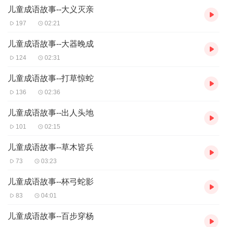
儿童成语故事--大义灭亲
编，yo姐还蛮喜欢，听完了要求还要多听几集，特分享给大家，希
望你们喜欢。
197
02:21
儿童成语故事--大器晚成
124
02:31
儿童成语故事--打草惊蛇
136
02:36
儿童成语故事--出人头地
101
02:15
儿童成语故事--草木皆兵
73
03:23
儿童成语故事--杯弓蛇影
83
04:01
儿童成语故事--百步穿杨