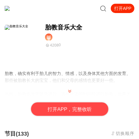
打开APP
胎教音乐大全
0
4208
胎教，确实有利于胎儿的智力、情感，以及身体其他方面的发育。
那些被胎教长大的宝宝，他们和父母的感情也更要好一些。
当然，胎教也并非随意进行，选择合适的时间段进行胎教，效果才
能更加显著。说到这里，很多新手父母已经迫不及待想要知道。当
然胎教并非随意进行，选择合适的时间段进行胎教，效果会更加显
打
开
A
P
P，完整收听
著。今天，我们就来聊聊胎教的最佳时间段，以及为什么这些时间
段对孩子和母亲都有好处
节目(133)
切换顺序