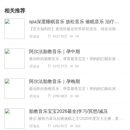
相关推荐
spa深度睡眠音乐 放松音乐 催眠音乐 治疗音乐 胎教音乐 纯音乐 催眠曲
【官方福利区】发现你最近经常听轻音乐、纯音乐猜你喜欢喜马精选专辑《心理疗愈钢琴曲100首》一听就平静了，一听就困了缓解焦虑，帮助数百万听友入眠原价99元，福利...
6727.43万
74
音乐
阿尔法胎教音乐｜孕中期
最动听的胎教音乐，孕育最美宝宝！孕妈妈们躺在床上静静聆听，感受生命和奇迹，和宝宝建立连接，激发宝宝灵性。
1272.27万
54
音乐
阿尔法胎教音乐｜孕晚期
最动听的胎教音乐，孕育最美宝宝！孕妈妈们躺在床上静静聆听，感受生命和奇迹，和宝宝建立连接，激发宝宝灵性。
2780.68万
69
音乐
胎教音乐宝宝2026最全|学习/冥想/减压
赛尔,被称为喜马拉雅催眠之王\2020年度百大主播，英国皇家音乐学院演奏家,全球杰出音乐人协会会员。vmasaier001·喜马拉雅催眠疗愈音乐独家战略合作伙...
1252.91万
212
音乐