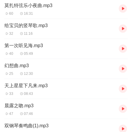
莫扎特弦乐小夜曲.mp3
60
16:31
给宝贝的竖琴歌.mp3
32
11:16
第一次听见海.mp3
40
05:49
幻想曲.mp3
25
12:30
天上星星下凡来.mp3
33
08:43
晨露之吻.mp3
47
07:46
双钢琴奏鸣曲(1).mp3