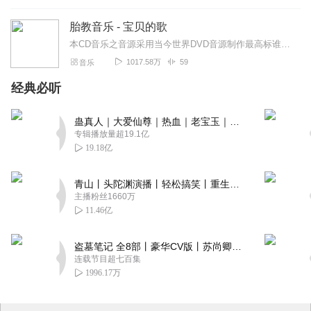
胎教音乐 - 宝贝的歌
本CD音乐之音源采用当今世界DVD音源制作最高标谁，令声音光芒四射，再现完美终极之声。结合医学、音乐、幼教的胎教音乐，有助于胎儿身心智能健全茁壮，有助于孕妇待产...
1017.58万
59
音乐
经典必听
蛊真人｜大爱仙尊｜热血｜老宝玉｜多人VIP免费有声剧
专辑播放量超19.1亿
19.18亿
青山丨头陀渊演播丨轻松搞笑丨重生穿越丨古代权谋丨VIP免费 | 多人有声剧
主播粉丝1660万
11.46亿
盗墓笔记 全8部丨豪华CV版丨苏尚卿&边江 领衔 多人有声剧丨冠声文化丨南派三叔
连载节目超七百集
1996.17万