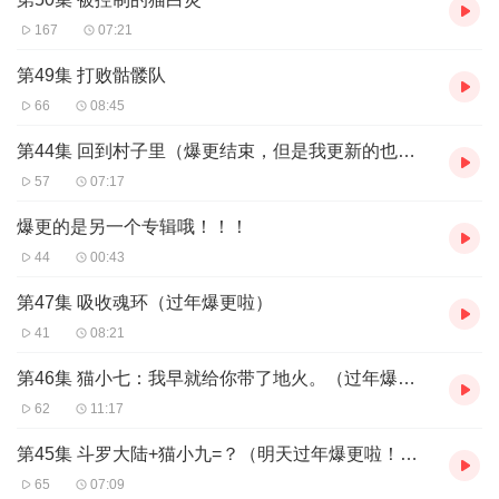
167
07:21
第49集 打败骷髅队
66
08:45
第44集 回到村子里（爆更结束，但是我更新的也会多一点）
57
07:17
爆更的是另一个专辑哦！！！
44
00:43
第47集 吸收魂环（过年爆更啦）
41
08:21
第46集 猫小七：我早就给你带了地火。（过年爆更啦！！！）
62
11:17
第45集 斗罗大陆+猫小九=？（明天过年爆更啦！！！）
65
07:09