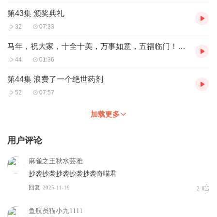
第43集 颁奖典礼
32
07:33
马年，祝大家，十全十美，万事如意，五福临门！！！
44
01:36
第44集 浪费了一个绝世药剂
52
07:57
加载更多
用户评论
麻雀之王秋水芸雅
抄袭抄袭抄袭抄袭抄袭奇喵君
回复
2025-11-19
2
鱼航员猫小九1111