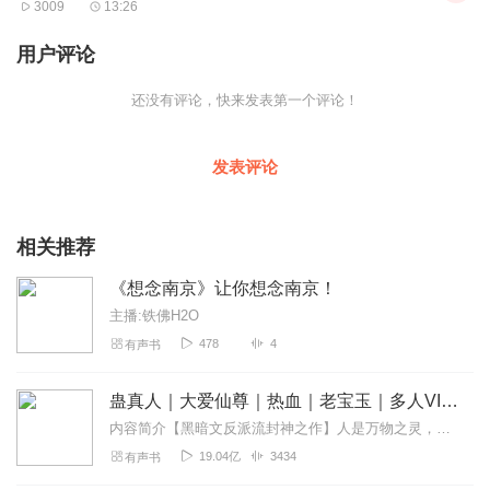
3009
13:26
心里。在没有去雨花台的时候，我以为雨花台只是我回忆里的旧事
了，这辈子我不会专程去雨花台的。一个在纽约谋生的中国女人，
用户评论
跟雨花台仿佛是两世中的人和事了。
还没有评论，快来发表第一个评论！
夏天的午后，纪念馆外面十分清净，三三两两的有人买票进馆。票
是我去买的，票价跟十多年前比，涨了很多。妈妈并不跟我说她来
买，虽然有时我们一道上街，妈妈会说，我来。现在，我身上也有
发表评论
了一些客人的意思。
后来回想，妈妈是刻意让我出这个钱，到雨花台这个钱，必须
相关推荐
女儿自己出。
《想念南京》让你想念南京！
主播:铁佛H2O
走进寂静的纪念馆，妈妈拄着手杖，小心谨慎地走着，她不要
478
4
有声书
我搀扶，说她行的。妈妈1934年在上海参加革命并入党，六十多年
来中国革命的起落她说起来如数家珍，她对牺牲了的先烈有感情那
蛊真人｜大爱仙尊｜热血｜老宝玉｜多人VIP免费有声剧
是顺理成章的。但是我想，如果她认为我这个不是党员的女儿，也
怀着跟她一样深厚的感情，未免就太自信了。
内容简介【黑暗文反派流封神之作】人是万物之灵，蛊是天地真精。一个穿越者不断重生的故事。一个养蛊、炼蛊、用蛊的奇特世界。配音组（男角色）老宝玉旁白...
19.04亿
3434
有声书