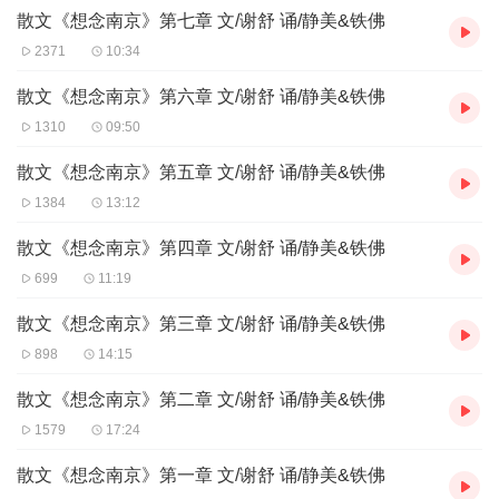
散文《想念南京》第七章 文/谢舒 诵/静美&铁佛
我喜欢南京雨花台的雨花石，到朋友家看到雨花石开口要，看
到妈妈收集的雨花石也要。离开南京的时候带了几块石头到纽约，
2371
10:34
从纽约回去当然还是要再带几块石头才能离开南京。我跟妈妈说我
要到雨花台去拣雨花石，拣不到就要买，带回纽约。妈妈看我心
散文《想念南京》第六章 文/谢舒 诵/静美&铁佛
诚，且坚，决定跟我一起去。我劝她不要去，因为我去是要蹲在地
1310
09:50
上找雨花石的，天又那么热。妈妈不表示态度，径自向单位要了一
辆车，约了去雨花台的时间。车子穿大街过小巷，我已经不认识
散文《想念南京》第五章 文/谢舒 诵/静美&铁佛
了，不停地问妈妈，问司机，这是什么地方那是什么地方？
1384
13:12
十年的功夫，雨花台已经昨是今非的样子了。妈妈跟司机说，
散文《想念南京》第四章 文/谢舒 诵/静美&铁佛
请先到烈士纪念馆。我说我是去拣雨花石的，烈士纪念馆我过去去
699
11:19
过无数次了，里面烈士的名字我都是倒背如流的。妈妈不听我的，
坚持要我去看一看。她说，烈士陵园重新修建了，跟从前不同了，
散文《想念南京》第三章 文/谢舒 诵/静美&铁佛
你最好再去看看。
898
14:15
年少的时候，每年清明，学校都组织我们去雨花台。我还记得
纪念馆外面那口小池塘，甚至还记得池塘里的数片荷叶。但是眼前
散文《想念南京》第二章 文/谢舒 诵/静美&铁佛
的雨花台，却是另一个雨花台了。重新修建后的陵园，有了很宏伟
1579
17:24
的气概。那块毛泽东题词的“死难烈士万岁”的纪念碑，遥遥地跟对面
的纪念馆相望，形成一桥飞架天堑的气势，终于壮烈起来。车子沿
散文《想念南京》第一章 文/谢舒 诵/静美&铁佛
着林荫道往纪念馆盘旋而上时，童年和少年时光也跟着盘旋而回到