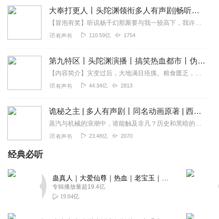
其实我是看在母亲的份上，才到了纪念馆。
大奉打更人丨头陀渊领衔多人有声剧|畅听全集|王鹤棣、田曦薇主演影视剧原著|卖报小郎君
【冒泡有奖】听说杨千幻那厮要与我一较高下，我许七安要开始装叉了！快进入声音播放页戳下方输入框，冒个泡偷偷告诉我，我要用哪些诗词才能胜过他？说得好的，有赏！202...
在沉默中，我把那些熟悉的面容温习了一遍，把那些没有在记
忆中消失的遗物再牢靠地记记牢。心中渐生出很多感动，那是小时
110.59亿
1754
有声书
候参观的时候没有的感动。小时候的感动是英雄主义的感召使然，
并没有多少当真的明白，而且那感动有很大的成份是激动，激动是
第九特区丨头陀渊演播丨搞笑热血都市丨伪戒丨VIP免费多人有声剧
有点一时一事的。现在的感动是明了世事根底的感动，你经历了很
【内容简介】灾变过后，大地满目疮痍。粮食匮乏，资源紧俏，局势混乱……一位从待规划区杀出来的青年，背对着漫天黄沙，孤身来到九区谋生，却不曾想偶然结识三五好友，一念...
多人生，特别是经历了美国的人生，你对生和死便有了比较知根知
底的看法。尤其对有人能够明知前面是死，而从容去死，有了沉重
44.34亿
2813
有声书
的感动，纯洁的敬意。
诡秘之主 | 多人有声剧丨同名动画原著 | 西幻克苏鲁 | 乌贼作品
妈妈带领我走进第七馆，巍巍地朝一张照片走去。那是一张黑
蒸汽与机械的浪潮中，谁能触及非凡？历史和黑暗的迷雾里，又是谁在耳语？我从诡秘中醒来，睁眼看见这个世界：枪械，大炮，巨舰，飞空艇，差分机；魔药，占卜，诅咒，倒吊人...
白两色的大幅照片，上面一个相当年轻的男人，温和地看着我们这
些还活着的人。妈妈站定下来，指指照片，说，你看。
23.48亿
2070
有声书
经典必听
烈士姓陈，当年跟我父母在上海，都是地下党的党员，他是领
导也是好朋友。后来他来被捕失踪，一直下落不明，直到文革初
期，有人从上海到南京来外调，妈妈受到严格询问。外调的人走了
蛊真人｜大爱仙尊｜热血｜老宝玉｜多人VIP免费有声剧
专辑播放量超19.4亿
之后，妈妈跟我说起此事，心情激动，她告诉我，直到刚才我才知
19.04亿
道这位同志早已牺牲。
这位烈士于1937年，在雨花台被国民党秘密枪决，遗骨被扔进