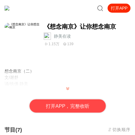
打开APP
《想念南京》让你想念南京
静美在读
1.15万
139
想念南京（二）
文/谢舒
诵/铁佛 静美
我在南京是住在城北的，但是对夫子庙却情有独钟。1996年夏天回
去探望家人，去过一趟夫子庙。旧迹是历历在目，却是翻新过的旧
打
开
A
P
P，完整收听
迹，看看像，看看又不像。我在一个小摊子上买了一顶编花草帽，
每到夏天仍旧戴在头上，马路上经常有老的少的女人停下来，跟我
说你这顶草帽真漂亮。我就告诉她们，这是在南京买的。虽然她们
根本不知道世界上有个南京。
节目(7)
切换顺序