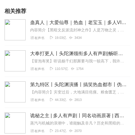
相关推荐
蛊真人｜大爱仙尊｜热血｜老宝玉｜多人VIP免费有声剧
内容简介【黑暗文反派流封神之作】人是万物之灵，蛊是天地真精。一个穿越者不断重生的故事。一个养蛊、炼蛊、用蛊的奇特世界。配音组（男角色）老宝玉旁白...
19.03亿
3434
有声书
大奉打更人丨头陀渊领衔多人有声剧|畅听全集|王鹤棣、田曦薇主演影视剧原著|卖报小郎君
【冒泡有奖】听说杨千幻那厮要与我一较高下，我许七安要开始装叉了！快进入声音播放页戳下方输入框，冒个泡偷偷告诉我，我要用哪些诗词才能胜过他？说得好的，有赏！202...
110.57亿
1754
有声书
第九特区丨头陀渊演播丨搞笑热血都市丨伪戒丨VIP免费多人有声剧
【内容简介】灾变过后，大地满目疮痍。粮食匮乏，资源紧俏，局势混乱……一位从待规划区杀出来的青年，背对着漫天黄沙，孤身来到九区谋生，却不曾想偶然结识三五好友，一念...
44.33亿
2813
有声书
诡秘之主 | 多人有声剧丨同名动画原著 | 西幻克苏鲁 | 乌贼作品
蒸汽与机械的浪潮中，谁能触及非凡？历史和黑暗的迷雾里，又是谁在耳语？我从诡秘中醒来，睁眼看见这个世界：枪械，大炮，巨舰，飞空艇，差分机；魔药，占卜，诅咒，倒吊人...
23.47亿
2070
有声书