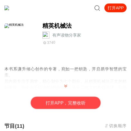
打开APP
精英机械法
有声读物分享家
0
374
本书系谦升倾心创作的专著，宛如一把钥匙，开启易学智慧的宝
库。
其内容专注于易学，精心划分为七个部分。从精英机械法正文的精
妙阐释，到小六壬口诀的神秘传承；从十二地支的基础演绎，到易
经占卜之术的深入探寻；再论及爻位属性地位与含义的深刻剖析，
面相学的独特见解，以及易经智慧三十六计的巧妙应用，全方位呈
打
开
A
P
P，完整收听
现易学的深邃世界，构建起一座系统且丰富的知识殿堂。
该书特色鲜明，文字通俗易懂，恰似一位循循善诱的智者，将晦涩
的易学知识以深入浅出的方式徐徐道来。无论是对易学世界充满好
奇、刚刚踏入这片神秘领域的新手，还是那些有志于在占卜之术、
节目(11)
切换顺序
面相学等具体分支深入挖掘、不断精进，进而提升自我认知与洞见