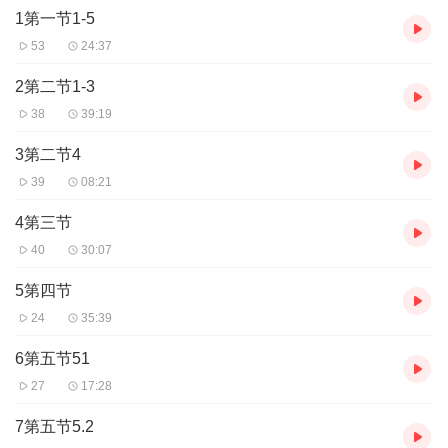
1第一节1-5
的探索者，都能在这本书中精准地觅得前行的方向与珍贵的指引。
它宛如一座桥梁，轻松引领读者跨越知识的鸿沟，踏上充满惊喜的
53
24:37
易学探索征程，让读者尽情汲取古人智慧的精华，深度领略易学文
化那历久弥新、博大精深的独特魅力，开启一场收获满满的求知之
2第二节1-3
行。
38
39:19
3第二节4
39
08:21
4第三节
40
30:07
5第四节
24
35:39
6第五节51
27
17:28
7第五节5.2