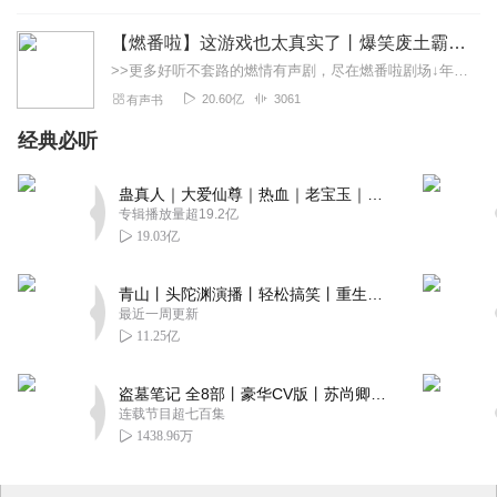
【燃番啦】这游戏也太真实了丨爆笑废土霸榜神作丨紫襟剧社制作
>>更多好听不套路的燃情有声剧，尽在燃番啦剧场↓年度重磅推荐本专辑为VIP免费专辑每天上午10点5集更新，订阅可以听到最新内容哦！每周抽一个专辑五星优质评论送...
20.60亿
3061
有声书
经典必听
蛊真人｜大爱仙尊｜热血｜老宝玉｜多人VIP免费有声剧
专辑播放量超19.2亿
19.03亿
青山丨头陀渊演播丨轻松搞笑丨重生穿越丨古代权谋丨VIP免费 | 多人有声剧
最近一周更新
11.25亿
盗墓笔记 全8部丨豪华CV版丨苏尚卿&边江 领衔 多人有声剧丨冠声文化丨南派三叔
连载节目超七百集
1438.96万