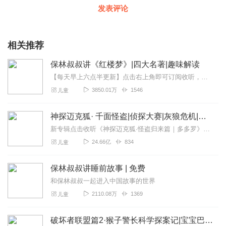
发表评论
相关推荐
保林叔叔讲《红楼梦》|四大名著|趣味解读
【每天早上六点半更新】点击右上角即可订阅收听，喜欢这个故事请多多好评、转发，并投出宝贵的月票吧！感谢大家的支持与喜爱！【点击进入】保林叔叔封神宇宙故事圈，神仙老...
3850.01万
1546
儿童
神探迈克狐· 千面怪盗|侦探大赛|灰狼危机|多多罗
新专辑点击收听《神探迈克狐·怪盗归来篇｜多多罗》！！！>>>点击进入主播橱窗购买《神探迈克狐》系列图书吧!<<<多多罗故事【点击前往】收听多多罗其他好玩有趣的故...
24.66亿
834
儿童
保林叔叔讲睡前故事 | 免费
和保林叔叔一起进入中国故事的世界
2110.08万
1369
儿童
破坏者联盟篇2·猴子警长科学探案记|宝宝巴士故事