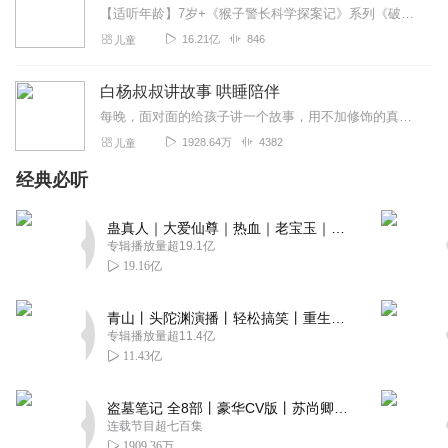
【适听年龄】7岁+《猴子警长科学探案记》系列《破坏者联盟篇1·猴子警长科学探案记》>>>《破坏者联盟篇2·猴子警长科学探案记》>>>《破坏者联盟篇3·猴子警长科...
16.21亿
846
儿童
白杨叔叔讲故事 哄睡陪伴
每晚，面对面的给孩子讲一个故事，用不加修饰的真实声音，还原和陪伴童年的真诚与欢乐！感谢聆听、分享和关注！也可以将你喜欢的故事告诉白杨叔叔，有机会听到你推荐的故事...
1928.64万
4382
儿童
经典必听
蛊真人｜大爱仙尊｜热血｜老宝玉｜多人VIP免费有声剧
专辑播放量超19.1亿
19.16亿
青山丨头陀渊演播丨轻松搞笑丨重生穿越丨古代权谋丨VIP免费 | 多人有声剧
专辑播放量超11.4亿
11.43亿
盗墓笔记 全8部丨豪华CV版丨苏尚卿&边江 领衔 多人有声剧丨冠声文化丨南派三叔
连载节目超七百集
1909.36万