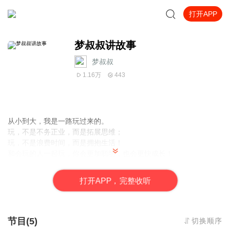
打开APP
梦叔叔讲故事
梦叔叔
1.16万
443
从小到大，我是一路玩过来的。
玩，不是不务正业，而是拓展思维；
玩，不是浪费时间，而是拥抱生活！
和会玩的人一起玩，你会更加聪明，也会更快成长！
想让宝宝跟梦叔叔一样拥有快乐的童年吗？
想打破束缚，跟宝宝们一起happy起来吗？
打
开
A
P
P，完整收听
那就和梦叔叔一起来玩儿吧！
童年动起来，梦叔叔等你来！
节目(5)
切换顺序