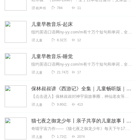
784
11
有声书
儿童早教音乐-起床
纽约英语口语网ny-yy.com/m有十万个短句和单词，全部由美国播音员朗读，发音清晰纯正。请反复按声音按钮，就像对面的播音员教你一样，认真模仿每一句。记在...
8.32万
12
儿童
儿童早教音乐-睡觉
纽约英语口语网ny-yy.com/m有十万个短句和单词，全部由美国播音员朗读，发音清晰纯正。请反复按声音按钮，就像对面的播音员教你一样，认真模仿每一句。记在...
21.74万
17
儿童
保林叔叔讲《西游记》全集｜儿童畅听版｜免费
【点击进入】保林叔叔封神宇宙故事圈，神仙老友等你来玩！故事小助手：柚子姐姐（VX)：baolinss保林叔叔讲四大名著点击收听→保林叔叔讲《红楼梦》点击收听→...
9.80亿
413
儿童
猫七夜之御龙少年丨亲子共享的儿童故事丨奇喵宇宙
奇喵宇宙力作——《猫七夜之御龙少年》每天下午17:40，一起踏上契约师的旅途吧！>>>点击收听《蛇繁星之永恒国度》，看在逃公主如何开疆拓土<<<>>>不屈少年的...
1.72亿
2074
儿童