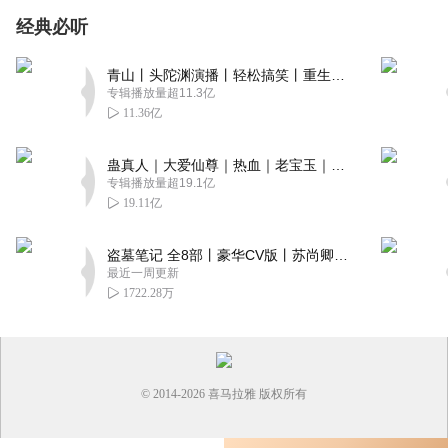
经典必听
青山丨头陀渊演播丨轻松搞笑丨重生穿越丨古代权谋丨VIP免费 | 多人有声剧
专辑播放量超11.3亿
11.36亿
蛊真人｜大爱仙尊｜热血｜老宝玉｜多人VIP免费有声剧
专辑播放量超19.1亿
19.11亿
盗墓笔记 全8部丨豪华CV版丨苏尚卿&边江 领衔 多人有声剧丨冠声文化丨南派三叔
最近一周更新
1722.28万
© 2014-
2026
喜马拉雅 版权所有