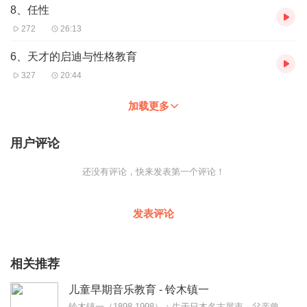
8、任性
272
26:13
6、天才的启迪与性格教育
327
20:44
加载更多
用户评论
还没有评论，快来发表第一个评论！
发表评论
相关推荐
儿童早期音乐教育 - 铃木镇一
铃木镇一（1898-1998）：生于日本名古屋市，父亲曾经创办了世界上规模最大的小提琴厂。铃木镇一在东京完成学业后，留学德国柏林，跟随卡尔·克林格尔教授学习小提...