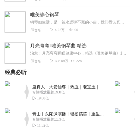
唯美静心钢琴
钢琴如生活，是一首永远弹不完的小曲，我们得认真、严肃对待每一个音符，让我们用心感受琴声，用心感悟人生。琴声如诉，所有最静好的时光，最灿烂的风霜，而或最初的模样，...
4.22万
96
音乐
月亮弯弯‖唯美钢琴曲 精选
治愈：月亮弯弯睡眠健康中心，精选《唯美钢琴曲》100首。希望帮助大家每天在温柔、舒缓、放松、优美的旋律中安然入睡。钢琴犹如我们每天的生活，是一首永远弹不完的...
308.09万
228
音乐
经典必听
蛊真人｜大爱仙尊｜热血｜老宝玉｜多人VIP免费有声剧
专辑播放量超19.8亿
19.08亿
青山丨头陀渊演播丨轻松搞笑丨重生穿越丨古代权谋丨VIP免费 | 多人有声剧
专辑播放量超11.3亿
11.32亿