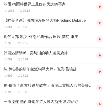
菲爾.柯爾特世界上最好的民謠鋼琴家
1065
20:18
【唯美音画】法国浪漫钢琴大师Frederic Delarue
861
15:22
现代肖邦-凯文·柯恩经典作品-田园-梦幻-唯美
765
19:12
韩国温情钢琴 - 爱与泪的动人柔美旋律
791
16:01
纯净唯美的新印象派钢琴大师 - 伟恩·葛瑞茲
696
17:23
揚-穆德「新古典鋼琴教主」激蕩出震撼人心的美妙旋律
703
18:20
一曲流连-墨西哥钢琴诗人埃内斯托-科塔萨尔