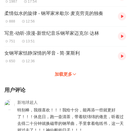
1987
17:54
柔情似水的旋律 - 钢琴家米歇尔·麦克劳克的独奏
888
12:56
写意-动听-浪漫-新世纪音乐钢琴家迈克尔·达林
751
13:51
女钢琴家恬静深情的琴音 - 简·莱斯利
650
12:36
加载更多
用户评论
新地球超人
特别棒，我很喜欢！！！我给十分，能再添一些就更好
了！！！休息日，跑一壶清茶，带着软绵绵的倦意，听着过
去得二十分钟就换磁带的钢琴曲，手里拿着电纸书，这一天
就过去了！！！神仙般的日子！！！