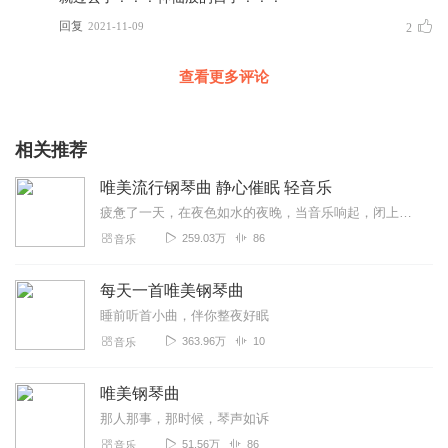
回复
2021-11-09
2
查看更多评论
相关推荐
唯美流行钢琴曲 静心催眠 轻音乐
疲惫了一天，在夜色如水的夜晚，当音乐响起，闭上双眼冥想片刻，瞬间放松，让心灵自由休憩。即可修复身心，又可助眠帮你轻松入睡，即适合睡前冥想，也适合书房或阅读学习写...
259.03万
86
音乐
每天一首唯美钢琴曲
睡前听首小曲，伴你整夜好眠
363.96万
10
音乐
唯美钢琴曲
那人那事，那时候，琴声如诉
51.56万
86
音乐