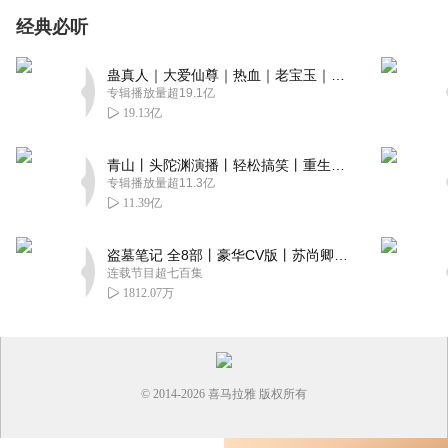
经典必听
蛊真人｜大爱仙尊｜热血｜老宝玉｜多人VIP免费有声剧
专辑播放量超19.1亿
19.13亿
青山丨头陀渊演播丨轻松搞笑丨重生穿越丨古代权谋丨VIP免费 | 多人有声剧
专辑播放量超11.3亿
11.39亿
盗墓笔记 全8部丨豪华CV版丨苏尚卿&边江 领衔 多人有声剧丨冠声文化丨南派三叔
连载节目超七百集
1812.07万
© 2014-
2026
喜马拉雅 版权所有