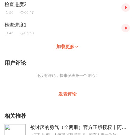
检查进度2
56
06:47
检查进度1
46
05:58
加载更多
用户评论
还没有评论，快来发表第一个评论！
发表评论
相关推荐
被讨厌的勇气（全两册）官方正版授权丨阿德勒心理学畅销经典｜幸福的勇气
人可以改变，人还可以获得幸福。所有人无一例外，都能如此。——阿德勒心理学一名深陷自卑、无能与不幸福的青年，听到了一名哲人主张的“世界无比单纯，人人都能幸福”便来...