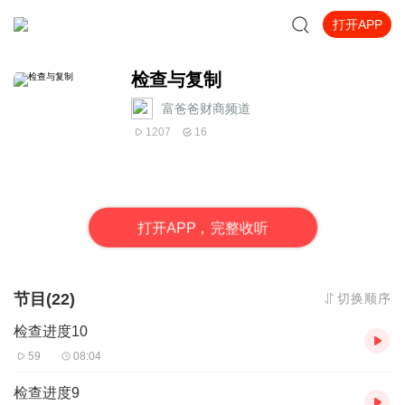
打开APP
检查与复制
富爸爸财商频道
1207
16
打
开
A
P
P，完整收听
节目(22)
切换顺序
检查进度10
59
08:04
检查进度9