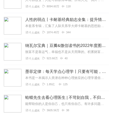
8094.60万
118
个人成长
人性的弱点丨卡耐基经典励志全集：提升情商和沟通技巧
本套系专辑，汇集了人际关系学大师卡耐基的思想励志精华，收录《人性的弱点》《人性的优点》《语言的突破》《美好的人生》《快乐的人生》等所有经典！是卡耐基的经典合辑，...
1874.49万
344
个人成长
纳瓦尔宝典｜豆瓣&微信读书的2022年度图书|从白手起家到财务自由
致富不是靠运气，幸福也不是从天而降的。积累财富和幸福生活是我们可以学习的技能。这本书收集整理了硅谷投资人纳瓦尔在过去十年里通过推特、播客和采访等方式分享的人生智...
923.66万
40
个人成长
墨菲定律：每天学点心理学丨只要有可能，就一定会发生
本书是一本揭示人类潜在种种心理效应的心理学通俗读物，其中最有代表性的即“墨菲定律”。与此同时，从自我认知、经济管理等方面入手，作者引出了数十条对现代人工作和生活...
1.85亿
125
个人成长
蛤蟆先生去看心理医生 | 不苛刻自我，不归咎原生家庭，承担人生责任，学会真正独立丨心理学心理咨询入门读物
能帮助你的人是你自己，也只有你自己。有许多问题需要你向自己发问。比如你能停止自我批判吗？你能对自己好一些吗？也许最重要的问题是，你能开始爱自己吗？书中金句一个...
3605.56万
38
个人成长