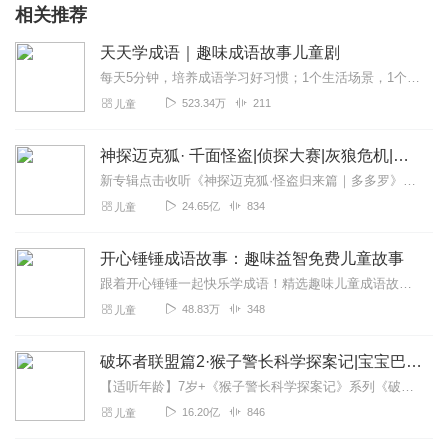
相关推荐
天天学成语｜趣味成语故事儿童剧
每天5分钟，培养成语学习好习惯；1个生活场景，1个成语典故，1例造句；潜移默化学语文，抓住孩子的学习黄金期；hi，亲爱的小朋友们，我是你们的好朋友，也是喜欢讲故...
523.34万
211
儿童
神探迈克狐· 千面怪盗|侦探大赛|灰狼危机|多多罗
新专辑点击收听《神探迈克狐·怪盗归来篇｜多多罗》！！！>>>点击进入主播橱窗购买《神探迈克狐》系列图书吧!<<<多多罗故事【点击前往】收听多多罗其他好玩有趣的故...
24.65亿
834
儿童
开心锤锤成语故事：趣味益智免费儿童故事
跟着开心锤锤一起快乐学成语！精选趣味儿童成语故事，全程免费收听，情节生动有趣、节奏轻快，在欢乐的故事里积累成语、提升表达力，适合孩子日常磨耳朵，轻松收获知识与快...
48.83万
348
儿童
破坏者联盟篇2·猴子警长科学探案记|宝宝巴士故事
【适听年龄】7岁+《猴子警长科学探案记》系列《破坏者联盟篇1·猴子警长科学探案记》>>>《破坏者联盟篇2·猴子警长科学探案记》>>>《破坏者联盟篇3·猴子警长科...
16.20亿
846
儿童