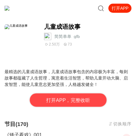
打开APP
儿童成语故事
简简单单_gfb
2.50万
73
最精选的儿童成语故事，儿童成语故事包含的内容极为丰富，每则
故事都蕴藏了人生哲理，寓意着生活智慧，帮助儿童开动大脑、启
发智慧，能使儿童意志更加坚强，人格越发健全！
打
开
A
P
P，完整收听
节目(170)
切换顺序
《矮子看戏》001