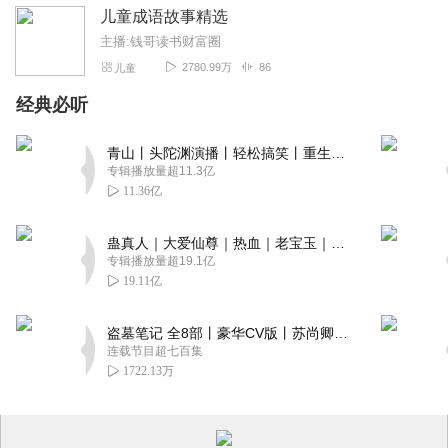
儿童成语故事精选
主播:钱哥读书财富圈
2780.99万
86
儿童
经典必听
青山丨头陀渊演播丨轻松搞笑丨重生穿越丨古代权谋丨VIP免费 | 多人有声剧
专辑播放量超11.3亿
11.36亿
蛊真人｜大爱仙尊｜热血｜老宝玉｜多人VIP免费有声剧
专辑播放量超19.1亿
19.11亿
盗墓笔记 全8部丨豪华CV版丨苏尚卿&边江 领衔 多人有声剧丨冠声文化丨南派三叔
连载节目超七百集
1722.13万