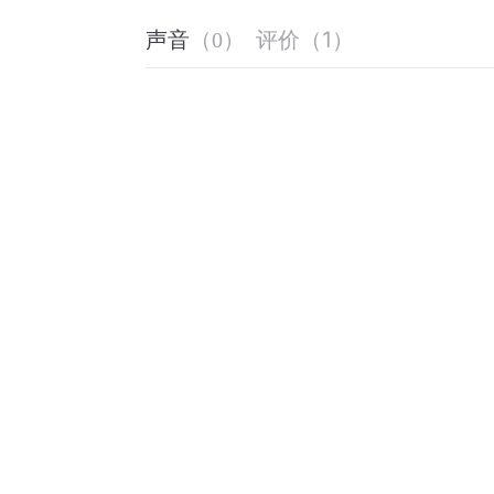
评价
（
1
）
声音
（
0
）