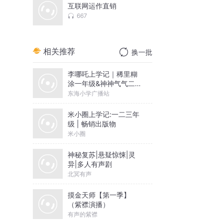
互联网运作直销
667
相关推荐
换一批
李哪吒上学记｜稀里糊
涂一年级&神神气气二年
级
东海小学广播站
米小圈上学记:一二三年
级 | 畅销出版物
米小圈
神秘复苏|悬疑惊悚|灵
异|多人有声剧
北冥有声
摸金天师【第一季】
（紫襟演播）
有声的紫襟