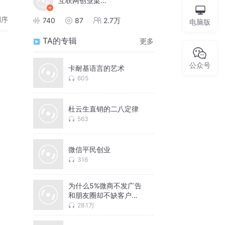
互联网创业梁凯恩
倒序
740
87
2.7万
电脑版
TA的专辑
更多
公众号
卡耐基语言的艺术
605
杜云生直销的二八定律
563
微信平民创业
316
为什么5%微商不发广告
和朋友圈却不缺客户？
解密微商微营销和互联
28.1万
网直销创业者的困惑！