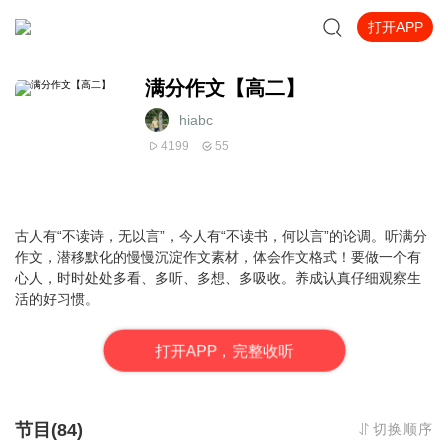
打开APP
满分作文【高二】
hiabc
4199
55
古人有“不读诗，无以言”，今人有“不读书，何以言”的论调。
听满分
作文，潜移默化的慢慢沉淀作文素材，体会作文格式！
要做一个有
心人，时时处处多看、多听、多想、多吸收。养成认真仔细观察生
活的好习惯。
打
开
A
P
P，完整收听
节目(84)
切换顺序