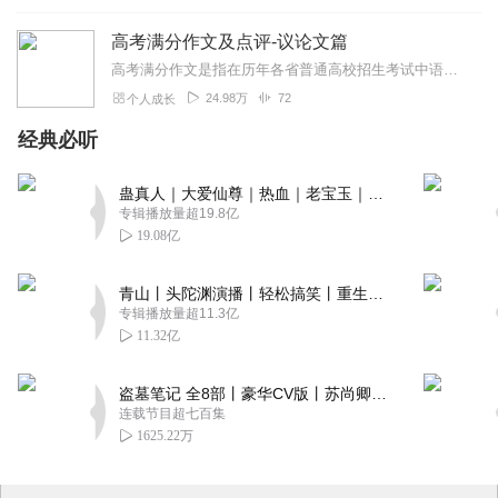
高考满分作文及点评-议论文篇
高考满分作文是指在历年各省普通高校招生考试中语文试卷作文部分成绩获得满分的文章。高考作文历来是社会关注的话题。据媒体报道，多省高考阅卷结束，满分作文凤毛...
24.98万
72
个人成长
经典必听
蛊真人｜大爱仙尊｜热血｜老宝玉｜多人VIP免费有声剧
专辑播放量超19.8亿
19.08亿
青山丨头陀渊演播丨轻松搞笑丨重生穿越丨古代权谋丨VIP免费 | 多人有声剧
专辑播放量超11.3亿
11.32亿
盗墓笔记 全8部丨豪华CV版丨苏尚卿&边江 领衔 多人有声剧丨冠声文化丨南派三叔
连载节目超七百集
1625.22万