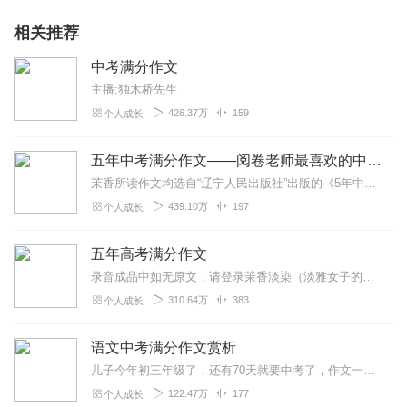
相关推荐
中考满分作文
主播:独木桥先生
426.37万
159
个人成长
五年中考满分作文——阅卷老师最喜欢的中考作文
茉香所读作文均选自“辽宁人民出版社”出版的《5年中考满分作文----阅卷老师最喜欢的300篇》
439.10万
197
个人成长
五年高考满分作文
录音成品中如无原文，请登录茉香淡染（淡雅女子的天空）的博客先行查看原文http://blog.sina.com.cn/u/1775133533
310.64万
383
个人成长
语文中考满分作文赏析
儿子今年初三年级了，还有70天就要中考了，作文一直是他的弱项，学习很紧张，没有时间看书和上辅导班了，我们一直在聆听喜马拉雅电台，每两周会有两三个小时接送儿子回家...
122.47万
177
个人成长