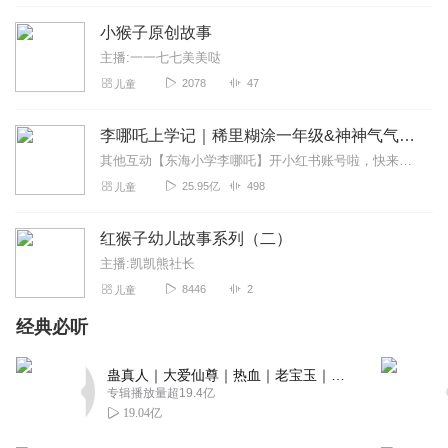
小猴子原创故事
主播:一一七七美美哒
2078
47
儿童
李哪吒上学记｜稀里糊涂一年级&神神气气二年级
其他互动【东海小学李哪吒】开小红书账号啦，快来关注和李哪吒成为好朋友！有机会免费领儿童会员、官方周边！【点击加入】东海小学广播站圈子，更多互动！李哪吒全新冒险番...
25.95亿
498
儿童
红猴子幼儿故事系列（二）
主播:凯凯熊社长
8446
2
儿童
经典必听
蛊真人｜大爱仙尊｜热血｜老宝玉｜多人VIP免费有声剧
专辑播放量超19.4亿
19.04亿