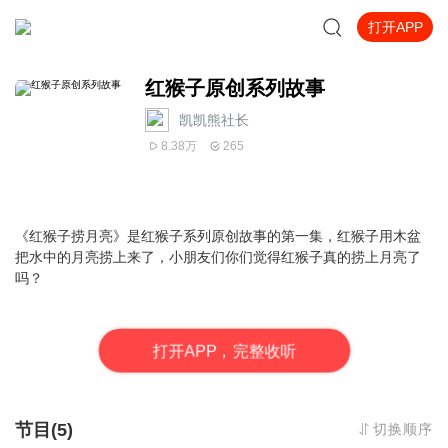
打开APP
红猴子原创系列故事
凯凯熊社长
8.38万
265
《红猴子捞月亮》是红猴子系列原创故事的第一集，红猴子用木盆
把水中的月亮捞上来了，小朋友们你们觉得红猴子真的捞上月亮了
吗？
打
开
A
P
P，完整收听
节目(5)
切换顺序