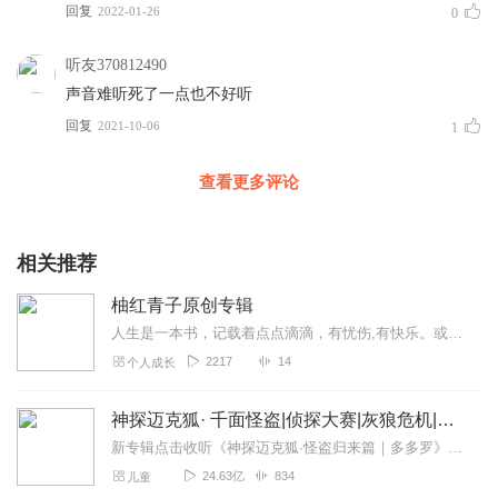
回复
2022-01-26
0
听友370812490
声音难听死了一点也不好听
回复
2021-10-06
1
查看更多评论
相关推荐
柚红青子原创专辑
人生是一本书，记载着点点滴滴，有忧伤,有快乐。或丰富、或简单；或精彩、或平淡。每个人选择的道路不相同,造成人生经历的不同,人活着精彩与否，是由自己书写........
2217
14
个人成长
神探迈克狐· 千面怪盗|侦探大赛|灰狼危机|多多罗
新专辑点击收听《神探迈克狐·怪盗归来篇｜多多罗》！！！>>>点击进入主播橱窗购买《神探迈克狐》系列图书吧!<<<多多罗故事【点击前往】收听多多罗其他好玩有趣的故...
24.63亿
834
儿童