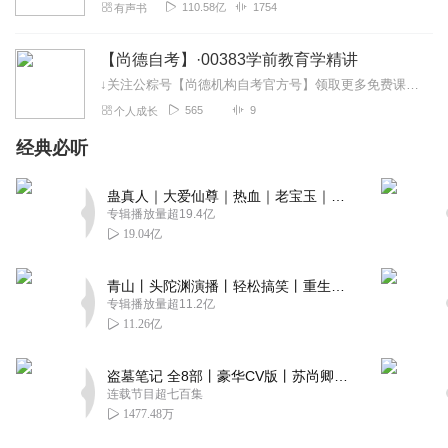
110.58亿
1754
有声书
【尚德自考】·00383学前教育学精讲
↓关注公粽号【尚德机构自考官方号】领取更多免费课程资料哦～↓
565
9
个人成长
经典必听
蛊真人｜大爱仙尊｜热血｜老宝玉｜多人VIP免费有声剧
专辑播放量超19.4亿
19.04亿
青山丨头陀渊演播丨轻松搞笑丨重生穿越丨古代权谋丨VIP免费 | 多人有声剧
专辑播放量超11.2亿
11.26亿
盗墓笔记 全8部丨豪华CV版丨苏尚卿&边江 领衔 多人有声剧丨冠声文化丨南派三叔
连载节目超七百集
1477.48万