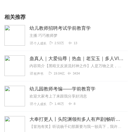
相关推荐
幼儿教师招聘考试学前教育学
主播:巧巧教师梦
2.53万
13
个人成长
蛊真人｜大爱仙尊｜热血｜老宝玉｜多人VIP免费有声剧
内容简介【黑暗文反派流封神之作】人是万物之灵，蛊是天地真精。一个穿越者不断重生的故事。一个养蛊、炼蛊、用蛊的奇特世界。配音组（男角色）老宝玉旁白...
19.04亿
3434
有声书
幼儿园教师考编——学前教育学
欢迎大家考上了来跟我分享好消息
1.46万
8
个人成长
大奉打更人丨头陀渊领衔多人有声剧|畅听全集|王鹤棣、田曦薇主演影视剧原著|卖报小郎君
【冒泡有奖】听说杨千幻那厮要与我一较高下，我许七安要开始装叉了！快进入声音播放页戳下方输入框，冒个泡偷偷告诉我，我要用哪些诗词才能胜过他？说得好的，有赏！202...