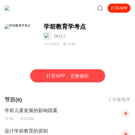
打开APP
学前教育学考点
琰417
2.69万
2136
打
开
A
P
P，完整收听
节目(6)
切换顺序
学前儿童发展的影响因素
93
07:02
设计学前教育的原则